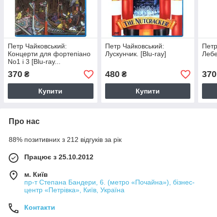
Петр Чайковський:
Петр Чайковський:
Петр
Концерти для фортепіано
Лускунчик. [Blu-ray]
Лебе
No1 і 3 [Blu-ray...
370
480
370
₴
₴
Купити
Купити
Про нас
88% позитивних з 212 відгуків за рік
Працює з 25.10.2012
м. Київ
пр-т Степана Бандери, 6. (метро «Почайна»), бізнес-
центр «Петрівка», Київ, Україна
Контакти