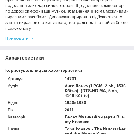
подолання злих чар силою любові. Ще далі йде композитор
по дорозі симфонізації музики, збагачення її всіма можливими
виразними засобами. Дивовижно природно відбувається тут
злиття виразного та кмітливого, театральності та найглибшого
психологізму.
Приховати
Характеристики
Користувальницькі характеристики
Артикул
14731
Аудіо
Англійська (LPCM, 2 ch, 1536
Кбіт/с), (DTS-HD MA, 5 ch,
4148 Кбіт/с)
Відео
1920x1080
Рік
2011
Категорії
Балет Музика\Концерти Blu-
ray Класика
Назва
Tchaikovsky - The Nutcracker
and the Mouse King