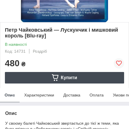
Петр Чайковський — Лускунчик і мишковий
король [Blu-ray]
В наявності
Код: 14731
Роздріб
480
₴
Купити
Опис
Характеристики
Доставка
Оплата
Умови п
Опис
У своєму балеті Чайковський звертається до тієї ж теми, яка
була втілена в «Лебединому озері» і «Спійній красуні» —