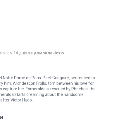
отягом 14 днів
за домовленістю
vel Notre Dame de Paris. Poet Gringoire, sentenced to
y him. Archdeacon Frollo, torn between his love for
o capture her. Esmeralda is rescued by Phoebus, the
, Esmeralda starts dreaming about the handsome
 after Victor Hugo.
и