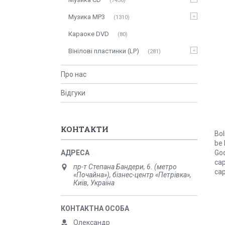
7436
Музика MP3
1310
Караоке DVD
80
Вінілові пластинки (LP)
281
Про нас
Відгуки
КОНТАКТИ
Bol
be 
God
cap
пр-т Степана Бандери, 6. (метро
cap
«Почайна»), бізнес-центр «Петрівка»,
Київ, Україна
Олександр