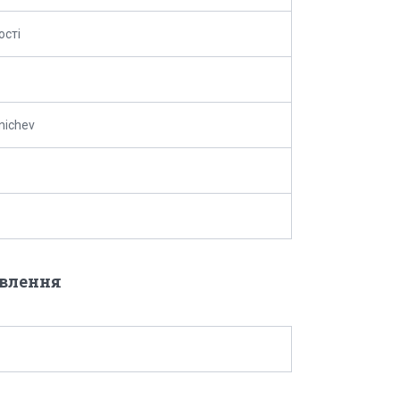
ості
inichev
овлення