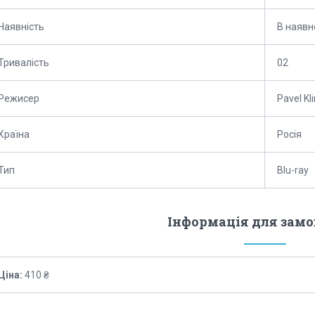
Наявність
В наявн
Тривалість
02
Режисер
Pavel Kl
Країна
Росія
Тип
Blu-ray
Інформація для зам
Ціна:
410 ₴