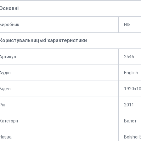
Основні
Виробник
HIS
Користувальницькі характеристики
Артикул
2546
Аудіо
English
Відео
1920x1
Рік
2011
Категорії
Балет
Назва
Bolshoi 