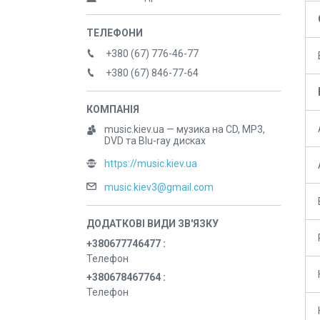
+380 (67) 776-46-77
+380 (67) 846-77-64
music.kiev.ua — музика на CD, MP3,
DVD та Blu-ray дисках
https://music.kiev.ua
music.kiev3@gmail.com
+380677746477
Телефон
+380678467764
Телефон