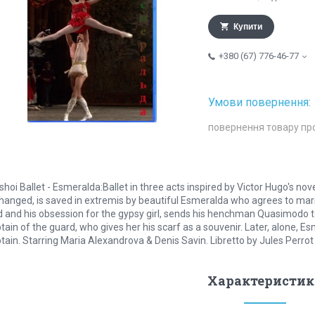
Купити
+380 (67) 776-46-77
повернення товару пр
shoi Ballet - Esmeralda:Ballet in three acts inspired by Victor Hugo's no
hanged, is saved in extremis by beautiful Esmeralda who agrees to marr
 and his obsession for the gypsy girl, sends his henchman Quasimodo t
tain of the guard, who gives her his scarf as a souvenir. Later, alone
tain. Starring Maria Alexandrova & Denis Savin. Libretto by Jules Perrot
Характеристик