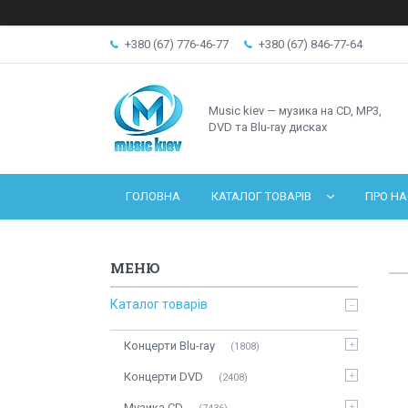
+380 (67) 776-46-77
+380 (67) 846-77-64
Music kiev — музика на CD, MP3,
DVD та Blu-ray дисках
ГОЛОВНА
КАТАЛОГ ТОВАРІВ
ПРО НА
Каталог товарів
Концерти Blu-ray
1808
Концерти DVD
2408
Музика CD