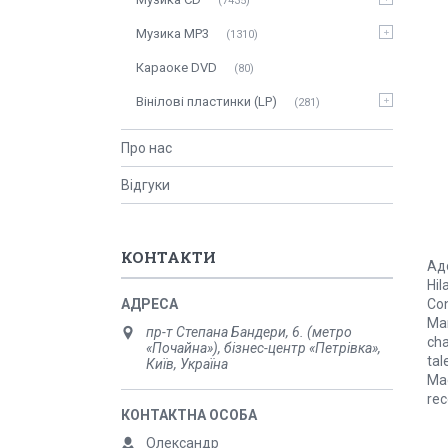
7435
Музика MP3
1310
Караоке DVD
80
Вінілові пластинки (LP)
281
Про нас
Відгуки
КОНТАКТИ
Адо
Hil
Con
Mar
пр-т Степана Бандери, 6. (метро
cha
«Почайна»), бізнес-центр «Петрівка»,
tal
Київ, Україна
Mac
rec
Олександр