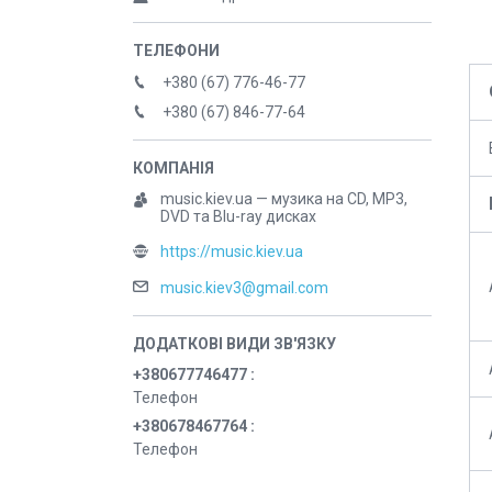
+380 (67) 776-46-77
+380 (67) 846-77-64
music.kiev.ua — музика на CD, MP3,
DVD та Blu-ray дисках
https://music.kiev.ua
music.kiev3@gmail.com
+380677746477
Телефон
+380678467764
Телефон