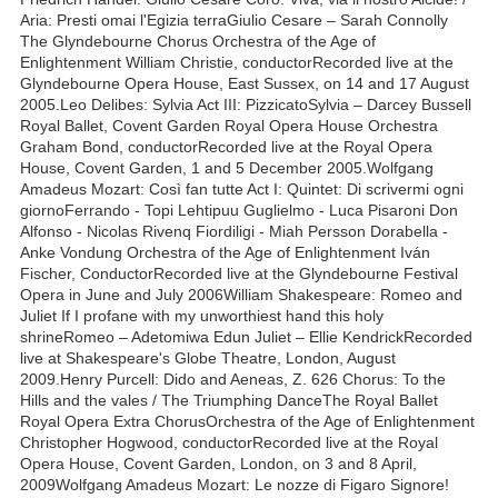
Aria: Presti omai l'Egizia terraGiulio Cesare – Sarah Connolly
The Glyndebourne Chorus Orchestra of the Age of
Enlightenment William Christie, conductorRecorded live at the
Glyndebourne Opera House, East Sussex, on 14 and 17 August
2005.Leo Delibes: Sylvia Act III: PizzicatoSylvia – Darcey Bussell
Royal Ballet, Covent Garden Royal Opera House Orchestra
Graham Bond, conductorRecorded live at the Royal Opera
House, Covent Garden, 1 and 5 December 2005.Wolfgang
Amadeus Mozart: Così fan tutte Act I: Quintet: Di scrivermi ogni
giornoFerrando - Topi Lehtipuu Guglielmo - Luca Pisaroni Don
Alfonso - Nicolas Rivenq Fiordiligi - Miah Persson Dorabella -
Anke Vondung Orchestra of the Age of Enlightenment Iván
Fischer, ConductorRecorded live at the Glyndebourne Festival
Opera in June and July 2006William Shakespeare: Romeo and
Juliet If I profane with my unworthiest hand this holy
shrineRomeo – Adetomiwa Edun Juliet – Ellie KendrickRecorded
live at Shakespeare's Globe Theatre, London, August
2009.Henry Purcell: Dido and Aeneas, Z. 626 Chorus: To the
Hills and the vales / The Triumphing DanceThe Royal Ballet
Royal Opera Extra ChorusOrchestra of the Age of Enlightenment
Christopher Hogwood, conductorRecorded live at the Royal
Opera House, Covent Garden, London, on 3 and 8 April,
2009Wolfgang Amadeus Mozart: Le nozze di Figaro Signore!