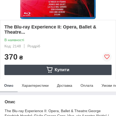
The Blu-ray Experience II: Opera, Ballet &
Theatre...
В наявності
Код: 2148
Роздріб
370
₴
Купити
Опис
Характеристики
Доставка
Оплата
Умови п
Опис
The Blu-ray Experience II: Opera, Ballet & Theatre:George
Friedrich Handel: Giulio Cesare Coro: Viva, via il nostro Alcide! /