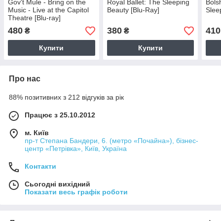
Gov't Mule - Bring on the
Royal Ballet: The Sleeping
Bols
Music - Live at the Capitol
Beauty [Blu-Ray]
Slee
Theatre [Blu-ray]
480
380
410
₴
₴
Купити
Купити
Про нас
88% позитивних з 212 відгуків за рік
Працює з 25.10.2012
м. Київ
пр-т Степана Бандери, 6. (метро «Почайна»), бізнес-
центр «Петрівка», Київ, Україна
Контакти
Сьогодні вихідний
Показати весь графік роботи