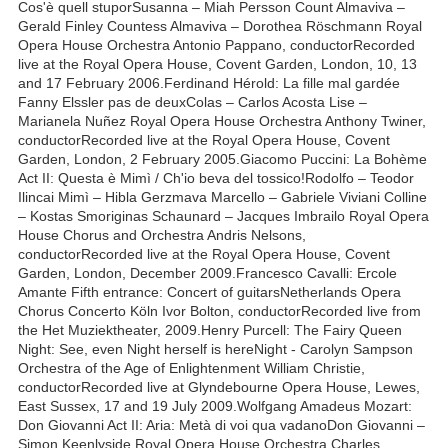
Cos'è quell stuporSusanna – Miah Persson Count Almaviva –
Gerald Finley Countess Almaviva – Dorothea Röschmann Royal
Opera House Orchestra Antonio Pappano, conductorRecorded
live at the Royal Opera House, Covent Garden, London, 10, 13
and 17 February 2006.Ferdinand Hérold: La fille mal gardée
Fanny Elssler pas de deuxColas – Carlos Acosta Lise –
Marianela Nuñez Royal Opera House Orchestra Anthony Twiner,
conductorRecorded live at the Royal Opera House, Covent
Garden, London, 2 February 2005.Giacomo Puccini: La Bohème
Act II: Questa è Mimì / Ch'io beva del tossico!Rodolfo – Teodor
Ilincai Mimì – Hibla Gerzmava Marcello – Gabriele Viviani Colline
– Kostas Smoriginas Schaunard – Jacques Imbrailo Royal Opera
House Chorus and Orchestra Andris Nelsons,
conductorRecorded live at the Royal Opera House, Covent
Garden, London, December 2009.Francesco Cavalli: Ercole
Amante Fifth entrance: Concert of guitarsNetherlands Opera
Chorus Concerto Köln Ivor Bolton, conductorRecorded live from
the Het Muziektheater, 2009.Henry Purcell: The Fairy Queen
Night: See, even Night herself is hereNight - Carolyn Sampson
Orchestra of the Age of Enlightenment William Christie,
conductorRecorded live at Glyndebourne Opera House, Lewes,
East Sussex, 17 and 19 July 2009.Wolfgang Amadeus Mozart:
Don Giovanni Act II: Aria: Metà di voi qua vadanoDon Giovanni –
Simon Keenlyside Royal Opera House Orchestra Charles