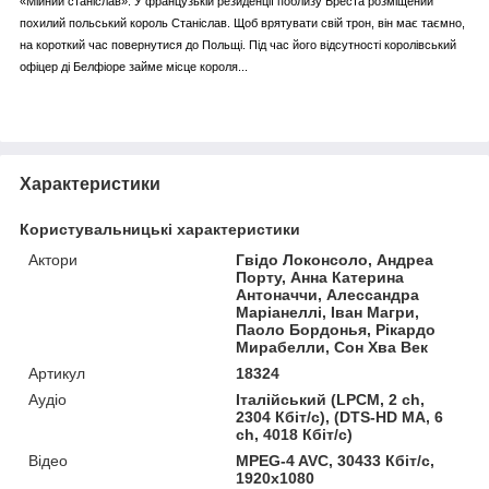
«Мійний станіслав». У французькій резиденції поблизу Бреста розміщений
похилий польський король Станіслав. Щоб врятувати свій трон, він має таємно,
на короткий час повернутися до Польщі. Під час його відсутності королівський
офіцер ді Белфіоре займе місце короля...
Характеристики
Користувальницькі характеристики
Актори
Гвідо Локонсоло, Андреа
Порту, Анна Катерина
Антоначчи, Алессандра
Маріанеллі, Іван Магри,
Паоло Бордонья, Рікардо
Мирабелли, Сон Хва Век
Артикул
18324
Аудіо
Італійський (LPCM, 2 ch,
2304 Кбіт/с), (DTS-HD MA, 6
ch, 4018 Кбіт/с)
Відео
MPEG-4 AVC, 30433 Кбіт/с,
1920x1080