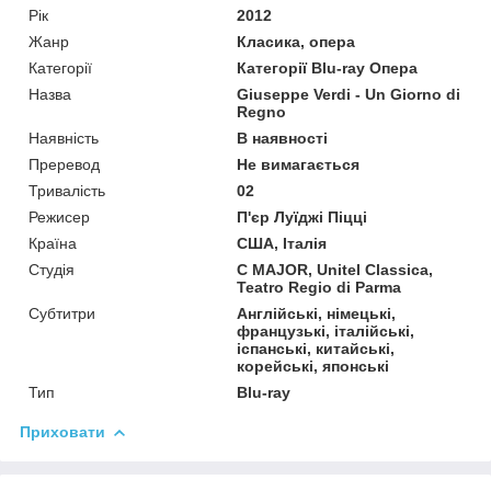
Рік
2012
Жанр
Класика, опера
Категорії
Категорії Blu-ray Опера
Назва
Giuseppe Verdi - Un Giorno di
Regno
Наявність
В наявності
Преревод
Не вимагається
Тривалість
02
Режисер
П'єр Луїджі Піцці
Країна
США, Італія
Студія
C MAJOR, Unitel Classica,
Teatro Regio di Parma
Субтитри
Англійські, німецькі,
французькі, італійські,
іспанські, китайські,
корейські, японські
Тип
Blu-ray
Приховати