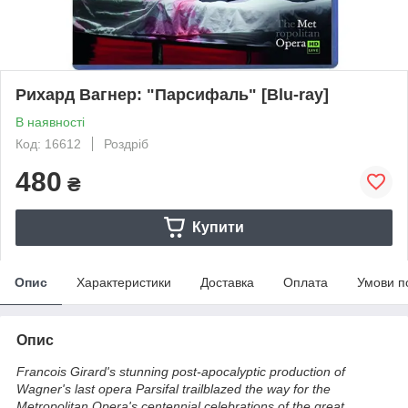
Рихард Вагнер: "Парсифаль" [Blu-ray]
В наявності
Код: 16612
Роздріб
480
₴
Купити
Опис
Характеристики
Доставка
Оплата
Умови п
Опис
Francois Girard's stunning post-apocalyptic production of
Wagner's last opera Parsifal trailblazed the way for the
Metropolitan Opera's centennial celebrations of the great