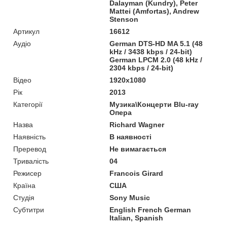
Dalayman (Kundry), Peter
Mattei (Amfortas), Andrew
Stenson
Артикул
16612
Аудіо
German DTS-HD MA 5.1 (48
kHz / 3438 kbps / 24-bit)
German LPCM 2.0 (48 kHz /
2304 kbps / 24-bit)
Відео
1920x1080
Рік
2013
Категорії
Музика\Концерти Blu-ray
Опера
Назва
Richard Wagner
Наявність
В наявності
Преревод
Не вимагається
Тривалість
04
Режисер
Francois Girard
Країна
США
Студія
Sony Music
Субтитри
English French German
Italian, Spanish