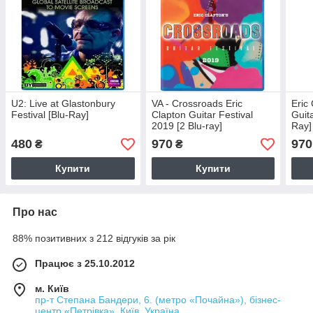
U2: Live at Glastonbury
VA - Crossroads Eric
Eric
Festival [Blu-Ray]
Clapton Guitar Festival
Guit
2019 [2 Blu-ray]
Ray]
480
970
970
₴
₴
Купити
Купити
Про нас
88% позитивних з 212 відгуків за рік
Працює з 25.10.2012
м. Київ
пр-т Степана Бандери, 6. (метро «Почайна»), бізнес-
центр «Петрівка», Київ, Україна