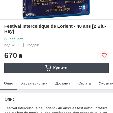
Festival Interceltique de Lorient - 40 ans [2 Blu-
Ray]
В наявності
Код: 4659
Роздріб
670
₴
Купити
Опис
Характеристики
Доставка
Оплата
Умови п
Опис
Festival Interceltique de Lorient - 40 ans:Des fest noziou gratuits,
des ateliers de musique, des conférences, des concerts tous les