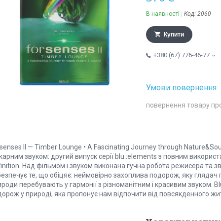
В наявності
Код:
2060
Купити
+380 (67) 776-46-77
повернення товару пр
senses II — Timber Lounge • A Fascinating Journey through Nature&S
арним звуком: другий випуск серії blu::elements з повним викорис
inition. Над фільмом і звуком виконана гучна робота режисера та з
безпечує те, що обіцяє: неймовірно захоплива подорож, яку глядач
роди перебувають у гармонії з різноманітним і красивим звуком. Bl
орож у природі, яка пропонує нам відпочити від повсякденного жит