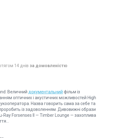
отягом 14 днів
за домовленістю
ound: Величний
документальний
фільм із
танням оптичних і акустичних можливостей High
вукооператора. Назва говорить сама за себе та
 проробить із задоволенням. Дивовижні образи
u-Ray Forsenses II — Timber Lounge — захоплива
тя...