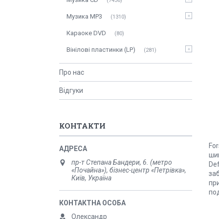
7436
Музика MP3
1310
Караоке DVD
80
Вінілові пластинки (LP)
281
Про нас
Відгуки
КОНТАКТИ
For
шик
пр-т Степана Бандери, 6. (метро
Def
«Почайна»), бізнес-центр «Петрівка»,
за
Київ, Україна
при
под
Олександр