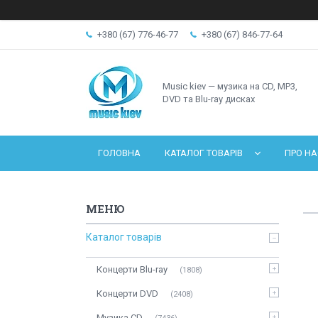
+380 (67) 776-46-77
+380 (67) 846-77-64
Music kiev — музика на CD, MP3,
DVD та Blu-ray дисках
ГОЛОВНА
КАТАЛОГ ТОВАРІВ
ПРО НА
Каталог товарів
Концерти Blu-ray
1808
Концерти DVD
2408
Музика CD