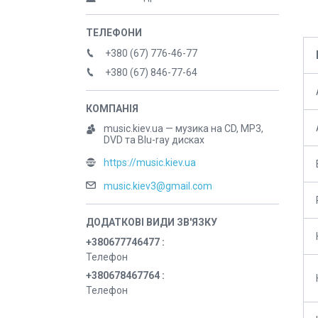
+380 (67) 776-46-77
+380 (67) 846-77-64
music.kiev.ua — музика на CD, MP3,
DVD та Blu-ray дисках
https://music.kiev.ua
music.kiev3@gmail.com
+380677746477
Телефон
+380678467764
Телефон