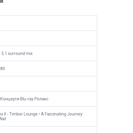
и
• 5.1 surround mix
080
Концерти Blu-ray Релакс
s II - Timber Lounge • A Fascinating Journey
 Nat