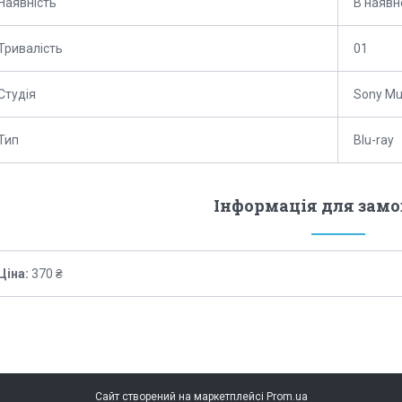
Наявність
В наявн
Тривалість
01
Студія
Sony Mu
Тип
Blu-ray
Інформація для зам
Ціна:
370 ₴
Сайт створений на маркетплейсі
Prom.ua