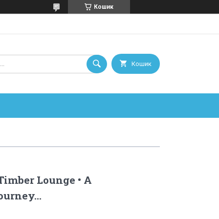
Кошик
Кошик
 Timber Lounge • A
urney...