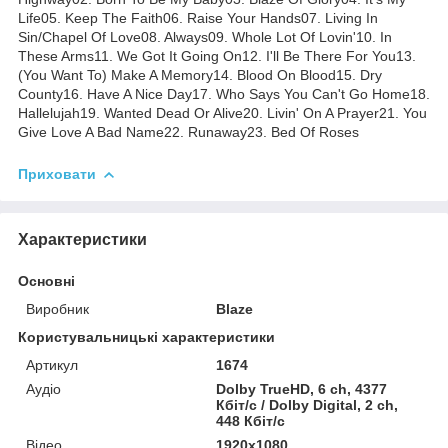
Life05. Keep The Faith06. Raise Your Hands07. Living In
Sin/Chapel Of Love08. Always09. Whole Lot Of Lovin'10. In
These Arms11. We Got It Going On12. I'll Be There For You13.
(You Want To) Make A Memory14. Blood On Blood15. Dry
County16. Have A Nice Day17. Who Says You Can't Go Home18.
Hallelujah19. Wanted Dead Or Alive20. Livin' On A Prayer21. You
Give Love A Bad Name22. Runaway23. Bed Of Roses
Приховати
Характеристики
Основні
Виробник
Blaze
Користувальницькі характеристики
Артикул
1674
Аудіо
Dolby TrueHD, 6 ch, 4377
Кбіт/с / Dolby Digital, 2 ch,
448 Кбіт/с
Відео
1920x1080