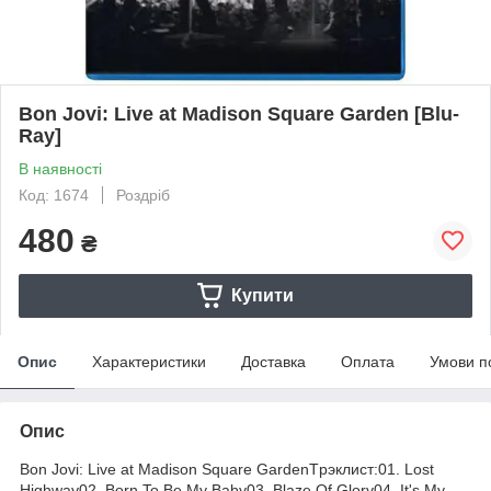
Bon Jovi: Live at Madison Square Garden [Blu-
Ray]
В наявності
Код: 1674
Роздріб
480
₴
Купити
Опис
Характеристики
Доставка
Оплата
Умови п
Опис
Bon Jovi: Live at Madison Square GardenTрэклист:01. Lost
Highway02. Born To Be My Baby03. Blaze Of Glory04. It's My