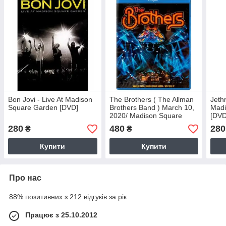
Bon Jovi - Live At Madison
The Brothers ( The Allman
Jethr
Square Garden [DVD]
Brothers Band ) March 10,
Madi
2020/ Madison Square
[DVD
Garden [ Blu-ray ]
280
480
280
₴
₴
Купити
Купити
Про нас
88% позитивних з 212 відгуків за рік
Працює з 25.10.2012