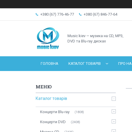
+380 (67) 776-46-77
+380 (67) 846-77-64
Music kiev — музика на CD, MP3,
DVD та Blu-ray дисках
ГОЛОВНА
КАТАЛОГ ТОВАРІВ
ПРО НА
Каталог товарів
Концерти Blu-ray
1808
Концерти DVD
2408
Музика CD