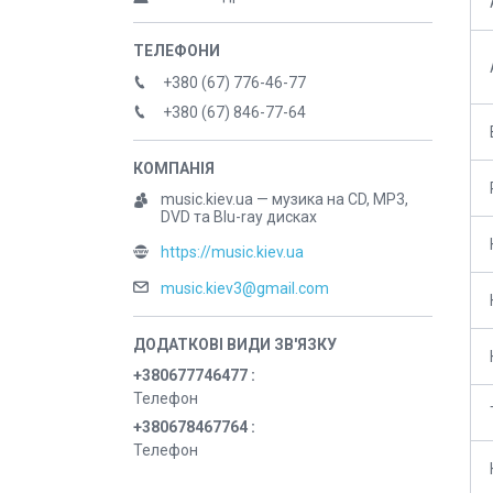
+380 (67) 776-46-77
+380 (67) 846-77-64
music.kiev.ua — музика на CD, MP3,
DVD та Blu-ray дисках
https://music.kiev.ua
music.kiev3@gmail.com
+380677746477
Телефон
+380678467764
Телефон