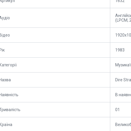
Артикул
1632
Англійсь
Аудіо
(LPCM, 2
Відео
1920x1
Рік
1983
Категорії
Музика\
Назва
Dire Stra
Наявність
В наявн
Тривалість
01
Країна
Великоб