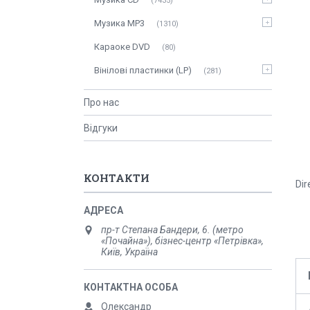
7435
Музика MP3
1310
Караоке DVD
80
Вінілові пластинки (LP)
281
Про нас
Відгуки
КОНТАКТИ
Dir
пр-т Степана Бандери, 6. (метро
«Почайна»), бізнес-центр «Петрівка»,
Київ, Україна
Олександр