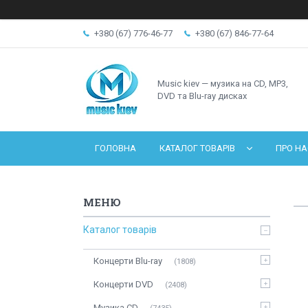
+380 (67) 776-46-77
+380 (67) 846-77-64
Music kiev — музика на CD, MP3,
DVD та Blu-ray дисках
ГОЛОВНА
КАТАЛОГ ТОВАРІВ
ПРО НА
Каталог товарів
Концерти Blu-ray
1808
Концерти DVD
2408
Музика CD