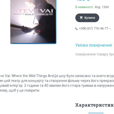
В наявності
Код:
1560
Купити
+380 (67) 776-46-77
повернення товару пр
ve Vai: Where the Wild Things AreЦе шоу було записано та знято вгу
е цей театр для концерту та створення фільму через його прекрасн
овий інтер'єр. 2 години та 40 хвилин його гітара тримає в напружен
ому, щоб у це повірити.
Характеристик