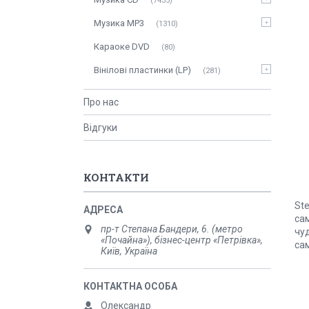
7435
Музика MP3
1310
Караоке DVD
80
Вінілові пластинки (LP)
281
Про нас
Відгуки
КОНТАКТИ
Ste
сам
пр-т Степана Бандери, 6. (метро
чуд
«Почайна»), бізнес-центр «Петрівка»,
сам
Київ, Україна
Олександр