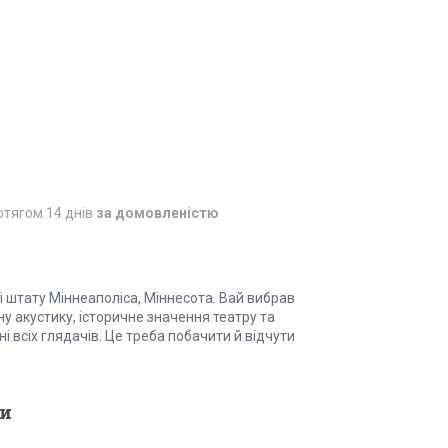
отягом 14 днів
за домовленістю
рі штату Міннеаполіса, Міннесота. Вай вибрав
у акустику, історичне значення театру та
ні всіх глядачів. Це треба побачити й відчути
и