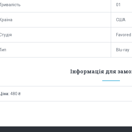
Тривалість
01
Країна
США
Студія
Favored
Тип
Blu-ray
Інформація для зам
Ціна:
480 ₴