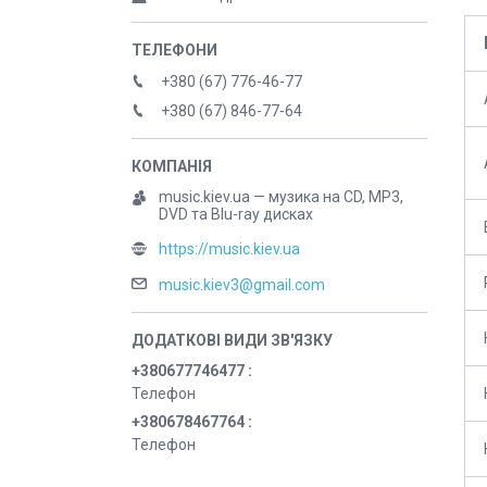
+380 (67) 776-46-77
+380 (67) 846-77-64
music.kiev.ua — музика на CD, MP3,
DVD та Blu-ray дисках
https://music.kiev.ua
music.kiev3@gmail.com
+380677746477
Телефон
+380678467764
Телефон