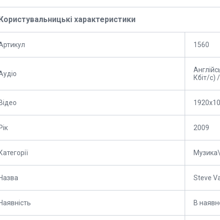
Користувальницькі характеристики
Артикул
1560
Англійсь
Аудіо
Кбіт/с) 
Відео
1920x1
Рік
2009
Категорії
Музика\
Назва
Steve Va
Наявність
В наявн