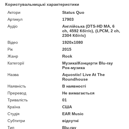
Користувальницькі характеристики
Актори
Status Quo
Артикул
17903
Аудіо
Англійська (DTS-HD MA, 6
ch, 4592 Кбіт/с), (LPCM, 2 ch,
2304 Кбіт/с)
Відео
1920x1080
Рік
2015
Жанр
Rock
Категорії
Музика\Концерти Blu-ray
Рок-музика
Назва
Aquostic! Live At The
Roundhouse
Наявність
В наявності
Преревод
Не вимагається
Тривалість
01
Країна
США
Студія
EAR Music
Субтитри
відсутні
Тип
Blu-ray