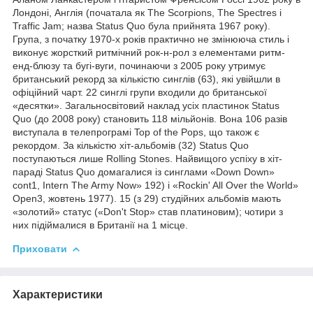
Лондоні, Англія (початала як The Scorpions, The Spectres і
Traffic Jam; назва Status Quo була прийнята 1967 року).
Група, з початку 1970-х років практично не змінююча стиль і
виконує жорсткий ритмічний рок-н-рол з елементами ритм-
енд-блюзу та бугі-вуги, починаючи з 2005 року утримує
британський рекорд за кількістю синглів (63), які увійшли в
офіційний чарт. 22 синглі групи входили до британської
«десятки». Загальносвітовий наклад усіх пластинок Status
Quo (до 2008 року) становить 118 мільйонів. Вона 106 разів
виступала в телепрограмі Top of the Pops, що також є
рекордом. За кількістю хіт-альбомів (32) Status Quo
поступаються лише Rolling Stones. Найвищого успіху в хіт-
параді Status Quo домагалися із синглами «Down Down»
cont1, Intern The Army Now» 192) і «Rockin' All Over the World»
Open3, жовтень 1977). 15 (з 29) студійних альбомів мають
«золотий» статус («Don't Stop» став платиновим); чотири з
них підіймалися в Британії на 1 місце.
Приховати
Характеристики