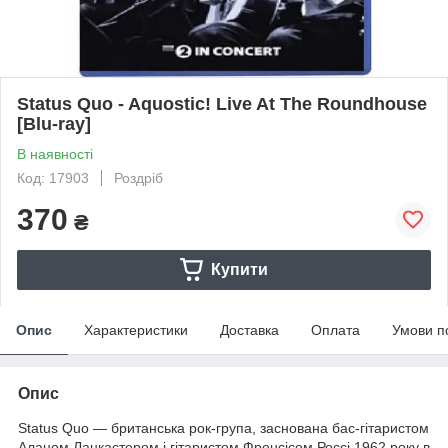
Status Quo - Aquostic! Live At The Roundhouse
[Blu-ray]
В наявності
Код: 17903
Роздріб
370
₴
Купити
Опис
Характеристики
Доставка
Оплата
Умови п
Опис
Status Quo — британська рок-група, заснована бас-гітаристом
Аланом Ланкастером і гітаристом Френсісом Россі 1962 року в