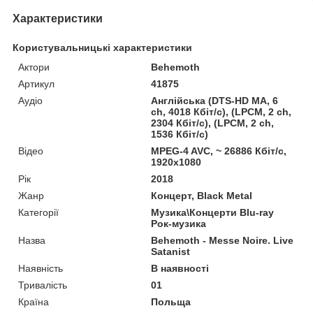
Характеристики
Користувальницькі характеристики
Актори
Behemoth
Артикул
41875
Аудіо
Англійська (DTS-HD MA, 6
ch, 4018 Кбіт/с), (LPCM, 2 ch,
2304 Кбіт/с), (LPCM, 2 ch,
1536 Кбіт/с)
Відео
MPEG-4 AVC, ~ 26886 Кбіт/с,
1920x1080
Рік
2018
Жанр
Концерт, Black Metal
Категорії
Музика\Концерти Blu-ray
Рок-музика
Назва
Behemoth - Messe Noire. Live
Satanist
Наявність
В наявності
Тривалість
01
Країна
Польща