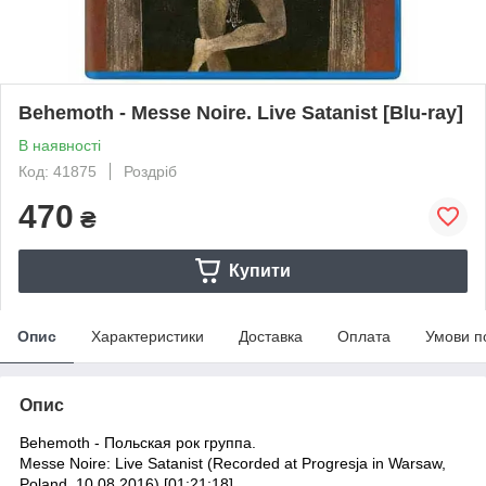
Behemoth - Messe Noire. Live Satanist [Blu-ray]
В наявності
Код: 41875
Роздріб
470
₴
Купити
Опис
Характеристики
Доставка
Оплата
Умови п
Опис
Behemoth - Польская рок группа.
Messe Noire: Live Satanist (Recorded at Progresja in Warsaw,
Poland, 10.08.2016) [01:21:18]