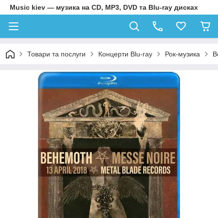
Music kiev — музика на CD, MP3, DVD та Blu-ray дисках
Товари та послуги
Концерти Blu-ray
Рок-музика
B