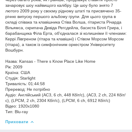
зачаровує шоу найвищого калібру. Це шоу було знято 7
лютого 2009 року у своєму рідному штаті та присвячено 35-
річню випуску першого альбому групи. Для цього група в
складі співака та клавішника Стіва Волша, гітариста Річарда
Вільямса, скрипача Девіда Регсдейла, басиста Біллі Грира, і
барабанщика Філа Ерта, об'єдналася зі колишніми її членами:
Керрі Лівгреном (гітара та клавішні) і Стівом Морсом Морсом
(гітара), а також із симфонічним оркестром Університету
Вошбурн.
Назва: Kansas - There s Know Place Like Home
Рік: 2009
Країна: США
Студія: Starlight
Тривалість: 01:44:58
Преревод: Не потрібно
Аудіо: Англійський (AC3, 6 ch, 448 Кбіт/с), (AC3, 2 ch, 224 Кбіт/
с), (LPCM, 2 ch, 2304 Кбіт/с), (LPCM, 6 ch, 6912 Кбіт/с)
Відео: 1920x1080
Тип: Blu-ray
Приховати