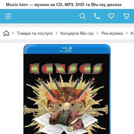
Music kiev — музика на CD, MP3, DVD та Blu-ray дисках
Товари та послуги
Концерти Blu-ray
Рок-музика
K