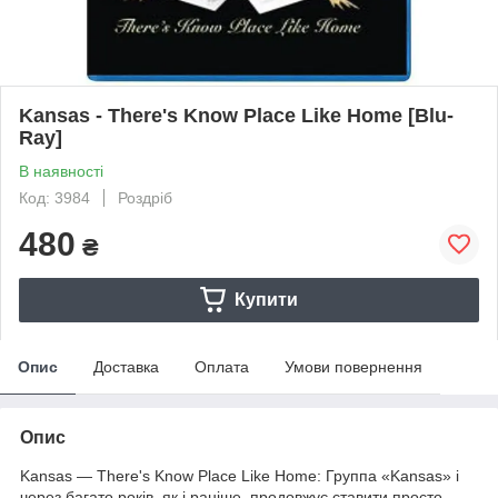
Kansas - There's Know Place Like Home [Blu-
Ray]
В наявності
Код: 3984
Роздріб
480
₴
Купити
Опис
Доставка
Оплата
Умови повернення
Опис
Kansas — There's Know Place Like Home: Группа «Kansas» і
через багато років, як і раніше, продовжує ставити просто