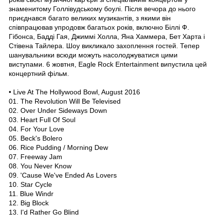
знаменитому Голлівудському боулі. Після вечора до нього
приєднався багато великих музикантів, з якими він
співпрацював упродовж багатьох років, включно Біллі Ф.
Гібонса, Бадді Гая, Джиммі Холла, Яна Хаммера, Бет Харта і
Стівена Тайлера. Шоу викликало захоплення гостей. Тепер
шанувальники всюди можуть насолоджуватися цими
виступами. 6 жовтня, Eagle Rock Entertainment випустила цей
концертний фільм.
• Live At The Hollywood Bowl, August 2016
01. The Revolution Will Be Televised
02. Over Under Sideways Down
03. Heart Full Of Soul
04. For Your Love
05. Beck's Bolero
06. Rice Pudding / Morning Dew
07. Freeway Jam
08. You Never Know
09. 'Cause We've Ended As Lovers
10. Star Cycle
11. Blue Windr
12. Big Block
13. I'd Rather Go Blind