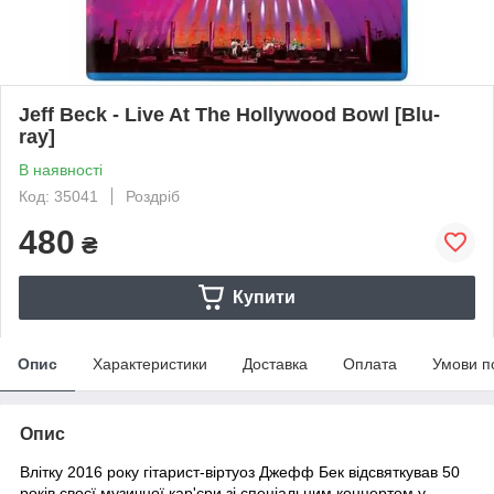
Jeff Beck - Live At The Hollywood Bowl [Blu-
ray]
В наявності
Код: 35041
Роздріб
480
₴
Купити
Опис
Характеристики
Доставка
Оплата
Умови п
Опис
Влітку 2016 року гітарист-віртуоз Джефф Бек відсвяткував 50
років своєї музичної кар'єри зі спеціальним концертом у