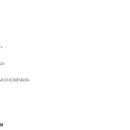
У»
ЕШ»
ЬКОЇ КОМПАНІЇ»
и