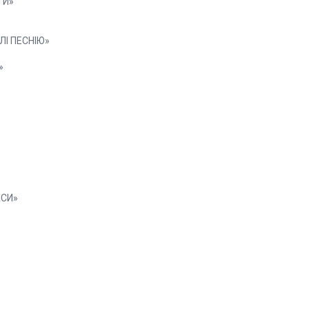
ТИ»
ЛІ ПЕСНІЮ»
»
АСИ»