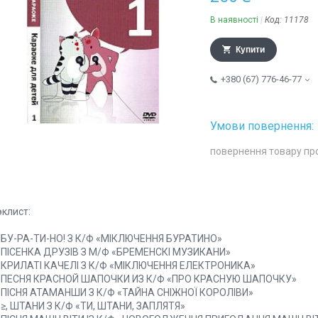
В наявності
Код:
11178
Купити
+380 (67) 776-46-77
повернення товару пр
эклист:
. БУ-РА-ТИ-НO! З К/Ф «МІКЛЮЧЕННЯ БУРАТИНО»
. ПІСЕНКА ДРУЗІВ З М/Ф «БРЕМЕНСКІ МУЗИКАНИ»
. КРИЛАТІ КАЧЕЛІ З К/Ф «МІКЛЮЧЕННЯ ЕЛЕКТРОНИКА»
. ПЕСНЯ КРАСНОЙ ШАПОЧКИ ИЗ К/Ф «ПРО КРАСНУЮ ШАПОЧКУ»
. ПІСНЯ АТАМАНШИ З К/Ф «ТАЙНА СНІЖНОЇ КОРОЛІВИ»
. ≥, ШТАНИ З К/Ф «ТИ, ШТАНИ, ЗАПЛЯТЯ»