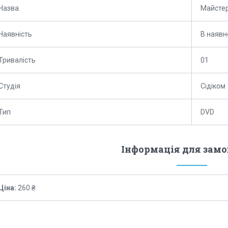
Назва
Майстер
Наявність
В наявн
Тривалість
01
Студія
Сідіком
Тип
DVD
Інформація для зам
Ціна:
260 ₴