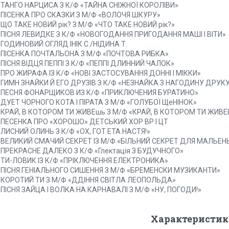
. ТАНГО НАРЦИСА З К/Ф «ТАЙНА СНІЖНОЇ КОРОЛІВИ»
. ПІСЕНКА ПРО СКАЗКИ З М/Ф «ВОЛОЧЯ ШКУРУ»
. ЩО ТАКЕ НОВИЙ рік? З М/Ф «ЧТО ТАКЕ НОВИЙ рік?»
. ПІСНЯ ЛЕВИДКЕ З К/Ф «НОВОГОДАННЯ ПРИГОДАННЯ МАШІ І ВІТИ»
. ГОДИНОВИЙ ОГЛЯД ІНІК С./НІДИНА Т.
. ПІСЕНКА ПОЧТАЛЬОНА З М/Ф «ПОЧТОВА РИБКА»
. ПІСНЯ ВІДЦЯ ПЕППІ З К/Ф «ПЕППІ ДЛИННИЙ ЧАЛОК»
. ПРО ЖИРАФА ІЗ К/Ф «НОВІ ЗАСТОСУВАННЯ ДОННІ І МІККИ»
. ГИМН ЗНАЙКИ Й ЕГО ДРУЗІВ З К/Ф «НЕЗНАЙКА З НАГОДИНУ ДРУК
. ПЕСНЯ ФОНАРЩИКОВ ИЗ К/Ф «ПРИКЛЮЧЕНИЯ БУРАТИНО»
. ДУЕТ ЧОРНОГО КОТА І ПІРАТА З М/Ф «ГОЛУБОЇ ЩеНІНОК»
. КРАЙ, В КОТОРОМ ТИ ЖИВЕшь З М/Ф «КРАЙ, В КОТОРОМ ТИ ЖИВ
. ПЕСЕНКА ПРО «ХОРОШО» ДЕТСЬКИЙ ХОР BP І ЦТ
. ЛИСНИЙ ОЛИНЬ З К/Ф «ОХ, ГОТ ЕТА НАСТЯ!»
. ВЕЛИКИЙ СМАЧИЙ СЕКРЕТ ІЗ М/Ф «БІЛЬНИЙ СЕКРЕТ ДЛЯ МАЛЬЕН
. ПРЕКРАСНЕ ДАЛЕКО З К/Ф «Глектація З БУДУЧНОГО»
. ТИ-ЛОВИК ІЗ К/Ф «ПРІКЛЮЧЕННЯ ЕЛЕКТРОНИКА»
. ПІСНЯ ГЕНІАЛЬНОГО СИШЕННЯ З М/Ф «БРЕМЕНСКИ МУЗИКАНТИ»
. КОРОТИЙ ТИ З М/Ф «ДДІННЯ СВІТЛА ЛЕОПОЛЬДА»
. ПІСНЯ ЗАЙЦА І ВОЛКА НА КАРНАВАЛІ З М/Ф «НУ, ПОГОДИ!»
Характеристик