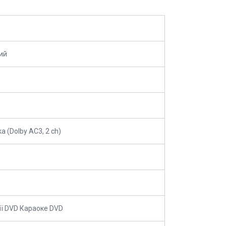
ий
а (Dolby AC3, 2 ch)
6
ії DVD Караоке DVD