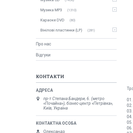
7436
Музика MP3
1310
Караоке DVD
80
Вінілові пластинки (LP)
281
Про нас
Відгуки
КОНТАКТИ
Тр
пр-т Степана Бандери, 6. (метро
01
«Почайна»), бізнес-центр «Петрівка»,
02
Київ, Україна
03
04
05
06
Олександр