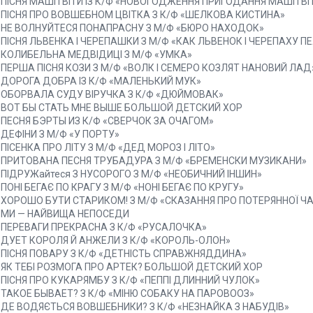
. ПІСНЯ МАШІ І ВІТИ ІЗ К/Ф «НОВОГОДЖЕННЯ ПРИГОДАННЯ МАШІ І ВІ
. ПІСНЯ ПРО ВОВШЕБНОМ ЦВІТКА З К/Ф «ШЕЛКОВА КИСТИНА»
. НЕ ВОЛНУЙТЕСЯ ПОНАПРАСНУ З М/Ф «БЮРО НАХОДОК»
. ПІСНЯ ЛЬВЕНКА І ЧЕРЕПАШКИ З М/Ф «КАК ЛЬВЕНОК І ЧЕРЕПАХУ ПЕ
. КОЛИБЕЛЬНА МЕДВІДИЦІ З М/Ф «УМКА»
. ПЕРША ПІСНЯ КОЗИ З М/Ф «ВОЛК І СЕМЕРО КОЗЛЯТ НАНОВИЙ ЛАД
. ДОРОГА ДОБРА ІЗ К/Ф «МАЛЕНЬКИЙ МУК»
. ОБОРВАЛА СУДУ ВІРУЧКА З К/Ф «ДЮЙМОВАК»
. ВОТ БЫ СТАТЬ МНЕ ВЫШЕ БОЛЬШОЙ ДЕТСКИЙ ХОР
. ПЕСНЯ БЭРТЫ ИЗ К/Ф «СВЕРЧОК ЗА ОЧАГОМ»
. ДЕФІНИ З М/Ф «У ПОРТУ»
. ПІСЕНКА ПРО ЛІТУ З М/Ф «ДЕД МОРОЗ І ЛІТО»
. ПРИТОВАНА ПЕСНЯ ТРУБАДУРА З М/Ф «БРЕМЕНСКИ МУЗИКАНИ»
. ПІДРУЖайтеся З НУСОРОГО З М/Ф «НЕОБИЧНИЙ ІНШИН»
. ПОНІ БЕГАЄ ПО КРАГУ З М/Ф «НОНІ БЕГАЄ ПО КРУГУ»
. ХОРОШО БУТИ СТАРИКОМ! З М/Ф «СКАЗАННЯ ПРО ПОТЕРЯННОЇ Ч
. МИ — НАЙВИЩА НЕПОСЕДИ
. ПЕРЕВАГИ ПРЕКРАСНА З К/Ф «РУСАЛОЧКА»
. ДУЕТ КОРОЛЯ Й АНЖЕЛИ З К/Ф «КОРОЛЬ-ОЛОН»
. ПІСНЯ ПОВАРУ З К/Ф «ДЕТНІСТЬ СПРАВЖНЯДДИНА»
. ЯК ТЕБІ РОЗМОГА ПРО АРТЕК? БОЛЬШОЙ ДЕТСКИЙ ХОР
. ПІСНЯ ПРО КУКАРЯМБУ З К/Ф «ПЕППІ ДЛИННИЙ ЧУЛОК»
. ТАКОЕ БЫВАЕТ? З К/Ф «МІНЮ СОБАКУ НА ПАРОВООЗ»
. ДЕ ВОДЯЄТЬСЯ ВОВШЕБНИКИ? З К/Ф «НЕЗНАЙКА З НАБУДІВ»