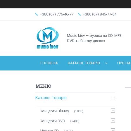
+380 (67) 776-46-77
+380 (67) 846-77-64
Music kiev — музика на CD, MP3,
DVD та Blu-ray дисках
ГОЛОВНА
КАТАЛОГ ТОВАРІВ
ПРО НА
Каталог товарів
Концерти Blu-ray
1808
Концерти DVD
2408
Музика CD