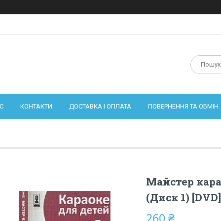
С
КОНТАКТИ
ДОСТАВКА І ОПЛАТА
ПОВЕРНЕННЯ ТА ОБМІН
Майстер карао
(Диск 1) [DVD]
260 ₴