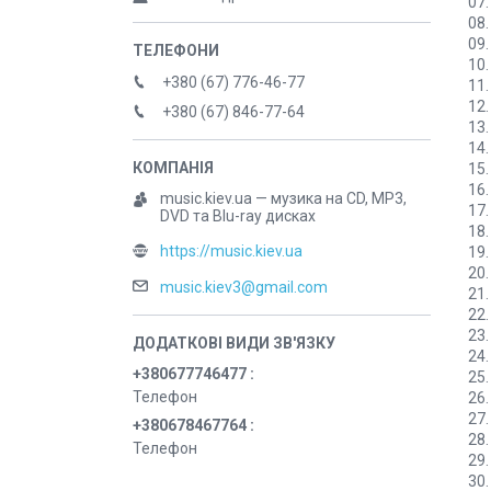
07
08
09
10
+380 (67) 776-46-77
11
12
+380 (67) 846-77-64
13
14
15
16
music.kiev.ua — музика на CD, MP3,
17
DVD та Blu-ray дисках
18
https://music.kiev.ua
19
20
music.kiev3@gmail.com
21
22
23
24
+380677746477
25
Телефон
26
27
+380678467764
28
Телефон
29
30