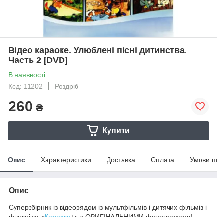
Відео караоке. Улюблені пісні дитинства.
Часть 2 [DVD]
В наявності
Код: 11202
Роздріб
260
₴
Купити
Опис
Характеристики
Доставка
Оплата
Умови п
Опис
Суперзбірник із відеорядом із мультфільмів і дитячих фільмів і
функцією «
Караоке
+» з ОРИГІНАЛЬНИМИ фонограмами!