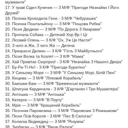
музиканти"
17. У траві Сідел Кучечик — З М/Ф "Пригоди Незнайки І Його
Друзей"
18. Пісонка Крокодила Гени - З М/Ф "Чебурашка"
19. Пісенка Поштальйону — З М/Ф "Пощова Рибка"
20. Пісня Дюдюки — З М/Ф "По Дорога З Хмарами"
21. Пропала Собака — Дитячий Хор Вр І Цт
22. Лісовий Олень — З К/Ф "Ох, Уж Ця Настя!"
23. З чого ж Же, З чого Же — Дитяча
24. Прекрасні Далеко — З К/Ф "Гість З Майбутнього"
25. Пісня Волка та Козлят — З К/Ф "Мама"
26. Хай Привітає Сюрприз! - З К/Ф "Незнайка З Нашого Двора"
27. Бу-Ра-Ті-Но! - З К/Ф "Пригоди Буратіно"
28. У Синьому Море — З М/Ф "У Синьому Морі, Білій Пені"
29. Кінцева — З М/Ф "Літковий Корабель"
30. Баюшки-Баю — З М/Ф "Бременські музиканти"
31. Шпигуни Кардинала - З К/Ф "Д'артанян І Три Мушкетера"
32. Антошка — З М/Ф "Антошка"
33. Катерок — З М/Ф "В Порту"
34. Мрія — З М/Ф "Кращений Корабель"
35. Пісочник Паровозика — З М/Ф "Паровозик З Ромашкове"
36. Пісня Псів Короля - З М/Ф "Пес В Сапогах"
37. Колиска Ведмедиці — З М/Ф "Розумка"
38. Зурбаган — З К/Ф "Више Радуги"