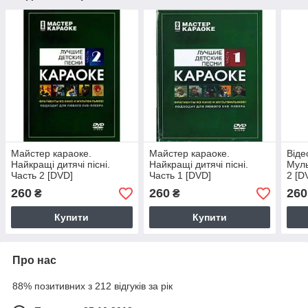
Майстер караоке.
Майстер караоке.
Віде
Найкращі дитячі пісні.
Найкращі дитячі пісні.
Муль
Часть 2 [DVD]
Часть 1 [DVD]
2 [D
260
260
260
₴
₴
Купити
Купити
Про нас
88% позитивних з 212 відгуків за рік