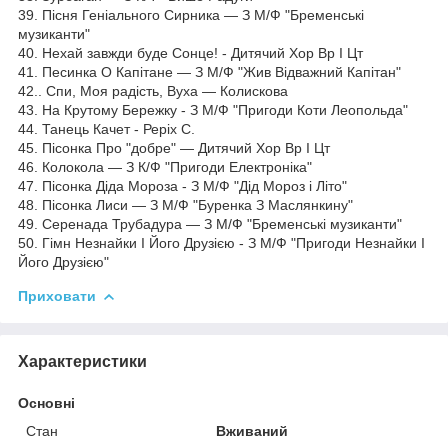
39. Пісня Геніального Сирника — З М/Ф "Бременські
музиканти"
40. Нехай завжди буде Сонце! - Дитячий Хор Вр І Цт
41. Песинка О Капітане — З М/Ф "Жив Відважний Капітан"
42.. Спи, Моя радість, Вуха — Колискова
43. На Крутому Бережку - З М/Ф "Пригоди Коти Леопольда"
44. Танець Качет - Реріх С.
45. Пісонка Про "добре" — Дитячий Хор Вр І Цт
46. Колокола — З К/Ф "Пригоди Електроніка"
47. Пісонка Діда Мороза - З М/Ф "Дід Мороз і Літо"
48. Пісонка Лиси — З М/Ф "Буренка З Маслянкину"
49. Серенада Трубадура — З М/Ф "Бременські музиканти"
50. Гімн Незнайки І Його Друзією - З М/Ф "Пригоди Незнайки І
Його Друзією"
Приховати
Характеристики
Основні
Стан
Вживаний