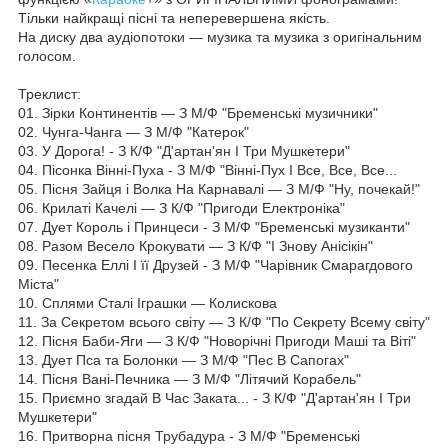
Тільки найкращі пісні та неперевершена якість.
На диску два аудіопотоки — музика та музика з оригінальним
голосом.
Треклист:
01. Зірки Континентів — З М/Ф "Бременські музичники"
02. Чунга-Чанга — З М/Ф "Катерок"
03. У Дорога! - З К/Ф "Д'артан'ян І Три Мушкетери"
04. Пісонка Вінні-Пуха - З М/Ф "Вінні-Пух І Все, Все, Все...
05. Пісня Зайця і Волка На Карнавалі — З М/Ф "Ну, почекай!"
06. Крилаті Качелі — З К/Ф "Пригоди Електроніка"
07. Дует Король і Принцеси - З М/Ф "Бременські музиканти"
08. Разом Весело Крокувати — З К/Ф "І Знову Анісікін"
09. Песенка Еллі І її Друзей - З М/Ф "Чарівник Смарагдового
Міста"
10. Сплями Сталі Іграшки — Колискова
11. За Секретом всього світу — З К/Ф "По Секрету Всему світу"
12. Пісня Баби-Яги — З К/Ф "Новорічні Пригоди Маші та Віті"
13. Дует Пса та Болонки — З М/Ф "Пес В Сапогах"
14. Пісня Вані-Печника — З М/Ф "Літячий Корабель"
15. Приємно згадай В Час Заката... - З К/Ф "Д'артан'ян І Три
Мушкетери"
16. Притворна пісня Трубадура - З М/Ф "Бременські