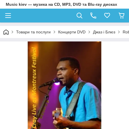
Music kiev — музика на CD, MP3, DVD та Blu-ray дисках
Товари та послуги
Концерти DVD
Джаз і Блюз
Rob