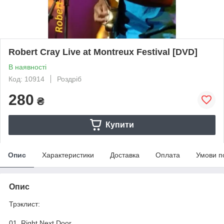
Robert Cray Live at Montreux Festival [DVD]
В наявності
Код: 10914
Роздріб
280
₴
Купити
Опис
Характеристики
Доставка
Оплата
Умови п
Опис
Трэклист:
01. Right Next Door