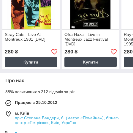
Stray Cats - Live At
Ofra Haza - Live in
Ray 
Montreux 1981 [DVD]
Montreux Jazz Festival
Mont
[DVD]
1995
280
280
280
₴
₴
Купити
Купити
Про нас
88% позитивних з 212 відгуків за рік
Працює з 25.10.2012
м. Київ
пр-т Степана Бандери, 6. (метро «Почайна»), бізнес-
центр «Петрівка», Київ, Україна