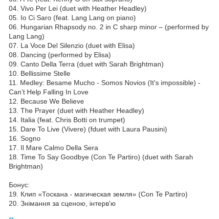
04. Vivo Per Lei (duet with Heather Headley)
05. Io Ci Saro (feat. Lang Lang on piano)
06. Hungarian Rhapsody no. 2 in C sharp minor – (performed by
Lang Lang)
07. La Voce Del Silenzio (duet with Elisa)
08. Dancing (performed by Elisa)
09. Canto Della Terra (duet with Sarah Brightman)
10. Bellissime Stelle
11. Medley: Besame Mucho - Somos Novios (It's impossible) -
Can’t Help Falling In Love
12. Because We Believe
13. The Prayer (duet with Heather Headley)
14. Italia (feat. Chris Botti on trumpet)
15. Dare To Live (Vivere) (fduet with Laura Pausini)
16. Sogno
17. Il Mare Calmo Della Sera
18. Time To Say Goodbye (Con Te Partiro) (duet with Sarah
Brightman)
Бонус:
19. Клип «Тоскана - магическая земля» (Con Te Partiro)
20. Знімання за сценою, інтерв'ю