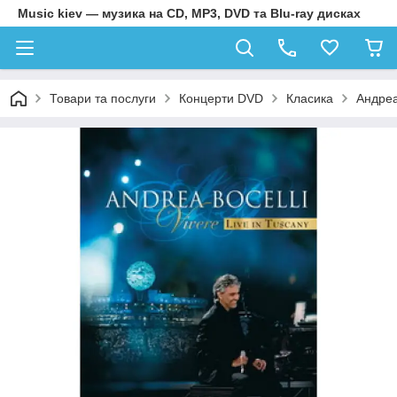
Music kiev — музика на CD, MP3, DVD та Blu-ray дисках
Товари та послуги
Концерти DVD
Класика
Андреа