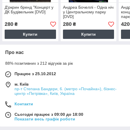
Д'ркрин бренд "Концерт у
Андреа Бочеллі - Одна ніч
Андр
ДК Будівельник [DVD]
у Центральному парку
конц
[DVD]
парку
280
280
420
₴
₴
Купити
Купити
Про нас
88% позитивних з 212 відгуків за рік
Працює з 25.10.2012
м. Київ
пр-т Степана Бандери, 6. (метро «Почайна»), бізнес-
центр «Петрівка», Київ, Україна
Контакти
Сьогодні працює з 09:00 до 18:00
Показати весь графік роботи