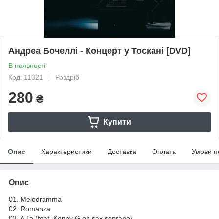
Андреа Бочеллі - Концерт у Тоскані [DVD]
В наявності
Код: 11321
Роздріб
280
₴
Купити
Опис
Характеристики
Доставка
Оплата
Умови п
Опис
01. Melodramma
02. Romanza
03. A Te (feat. Kenny G on sax soprano)