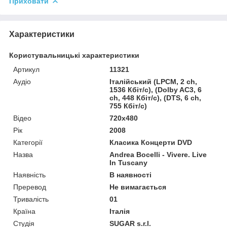
Приховати
Характеристики
Користувальницькі характеристики
Артикул
11321
Аудіо
Італійський (LPCM, 2 ch,
1536 Кбіт/с), (Dolby AC3, 6
ch, 448 Кбіт/с), (DTS, 6 ch,
755 Кбіт/с)
Відео
720x480
Рік
2008
Категорії
Класика Концерти DVD
Назва
Andrea Bocelli - Vivere. Live
In Tuscany
Наявність
В наявності
Преревод
Не вимагається
Тривалість
01
Країна
Італія
Студія
SUGAR s.r.l.