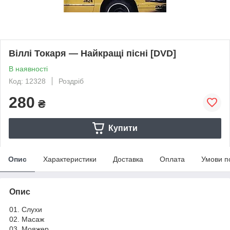
Віллі Токаря — Найкращі пісні [DVD]
В наявності
Код: 12328
Роздріб
280
₴
Купити
Опис
Характеристики
Доставка
Оплата
Умови п
Опис
01. Слухи
02. Масаж
03. Мояжер