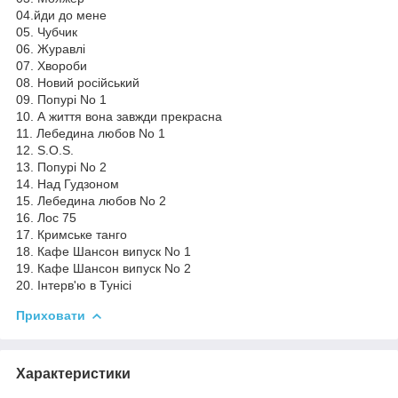
04.йди до мене
05. Чубчик
06. Журавлі
07. Хвороби
08. Новий російський
09. Попурі No 1
10. А життя вона завжди прекрасна
11. Лебедина любов No 1
12. S.O.S.
13. Попурі No 2
14. Над Гудзоном
15. Лебедина любов No 2
16. Лос 75
17. Кримське танго
18. Кафе Шансон випуск No 1
19. Кафе Шансон випуск No 2
20. Інтерв'ю в Тунісі
Приховати
Характеристики