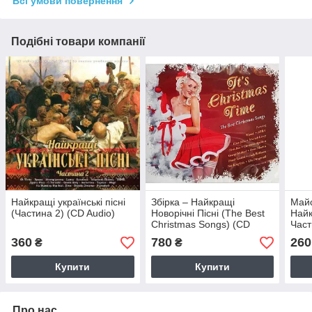
Всі умови повернення
Подібні товари компанії
Найкращі українські пісні
Збірка – Найкращі
Майс
(Частина 2) (CD Audio)
Новорічні Пісні (The Best
Найк
Christmas Songs) (CD
Част
Audio)
360
780
260
₴
₴
Купити
Купити
Про нас