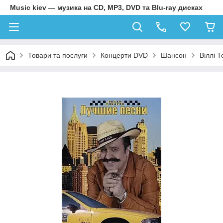
Music kiev — музика на CD, MP3, DVD та Blu-ray дисках
Товари та послуги
Концерти DVD
Шансон
Віллі 