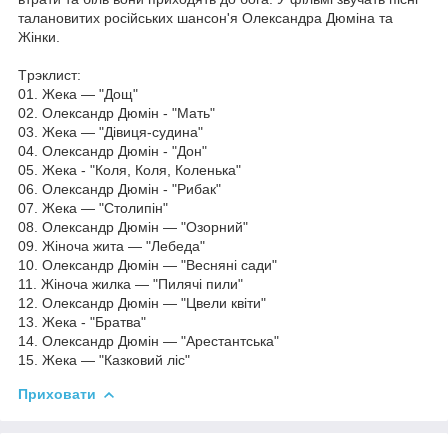
талановитих російських шансон'я Олександра Дюміна та
Жінки.
Tрэклист:
01. Жека — "Дощ"
02. Олександр Дюмін - "Мать"
03. Жека — "Дівиця-судина"
04. Олександр Дюмін - "Дон"
05. Жека - "Коля, Коля, Коленька"
06. Олександр Дюмін - "Рибак"
07. Жека — "Столипін"
08. Олександр Дюмін — "Озорний"
09. Жіноча жита — "Лебеда"
10. Олександр Дюмін — "Весняні сади"
11. Жіноча жилка — "Пилячі пили"
12. Олександр Дюмін — "Цвели квіти"
13. Жека - "Братва"
14. Олександр Дюмін — "Арестантська"
15. Жека — "Казковий ліс"
Приховати