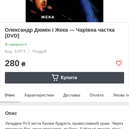
Олександр Дюмін і Жека — Чарівна частка
[DVD]
В наявності
Код: 11873
Роздріб
280
₴
Купити
Опис
Характеристики
Доставка
Оплата
Умови п
Опис
Укладені ІЧ-5 міста Кахми будують православний храм. Через
втрати та біль вони приходять до бога. У фільмі звучать пісні