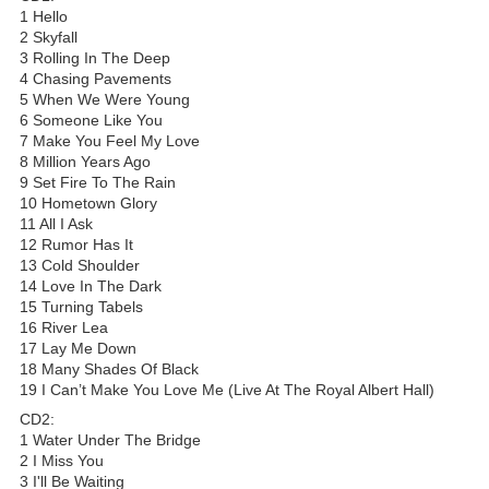
1 Hello
2 Skyfall
3 Rolling In The Deep
4 Chasing Pavements
5 When We Were Young
6 Someone Like You
7 Make You Feel My Love
8 Million Years Ago
9 Set Fire To The Rain
10 Hometown Glory
11 All I Ask
12 Rumor Has It
13 Cold Shoulder
14 Love In The Dark
15 Turning Tabels
16 River Lea
17 Lay Me Down
18 Many Shades Of Black
19 I Can’t Make You Love Me (Live At The Royal Albert Hall)
CD2:
1 Water Under The Bridge
2 I Miss You
3 I'll Be Waiting