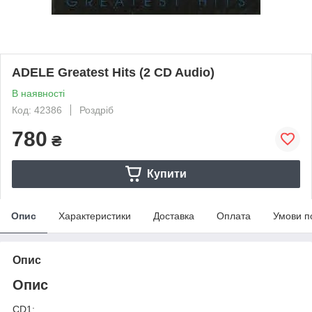
ADELE Greatest Hits (2 CD Audio)
В наявності
Код: 42386
Роздріб
780
₴
Купити
Опис
Характеристики
Доставка
Оплата
Умови п
Опис
Опис
CD1: