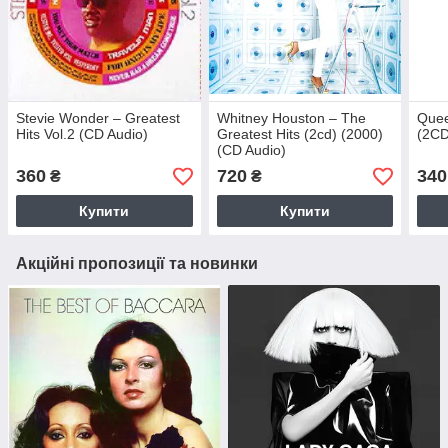
Stevie Wonder – Greatest
Whitney Houston – The
Quee
Hits Vol.2 (CD Audio)
Greatest Hits (2cd) (2000)
(2CD
(CD Audio)
360
720
340
₴
₴
Купити
Купити
Акційні пропозиції та новинки