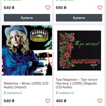
640
690
₴
₴
Купити
Купити
Тріо Маренич – Три тополі
Madonna – Music (2000) (CD
Частина 1 (2005) (Digipak)
Audio) (Import)
(CD Audio)
В наявності
В наявності
640
460
₴
₴