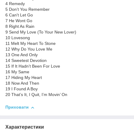
4 Remedy
5 Don’t You Remember
6 Can't Let Go
7 He Wont Go
8 Right As Rain
9 Send My Love (To Your New Lover)
10 Lovesong
11 Melt My Heart To Stone
12 Why Do You Love Me
13 One And Only
14 Sweetest Devotion
15 If It Hadn’t Been For Love
16 My Same
17 Hiding My Heart
18 Now And Then
19 I Found A Boy
20 That’s It, I Quit, I’m Movin’ On
Приховати
Характеристики