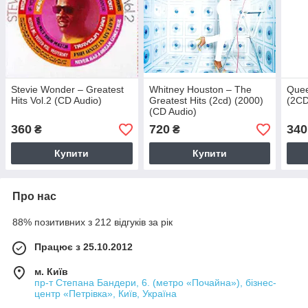
Stevie Wonder – Greatest
Whitney Houston – The
Quee
Hits Vol.2 (CD Audio)
Greatest Hits (2cd) (2000)
(2CD
(CD Audio)
360
720
340
₴
₴
Купити
Купити
Про нас
88% позитивних з 212 відгуків за рік
Працює з 25.10.2012
м. Київ
пр-т Степана Бандери, 6. (метро «Почайна»), бізнес-
центр «Петрівка», Київ, Україна