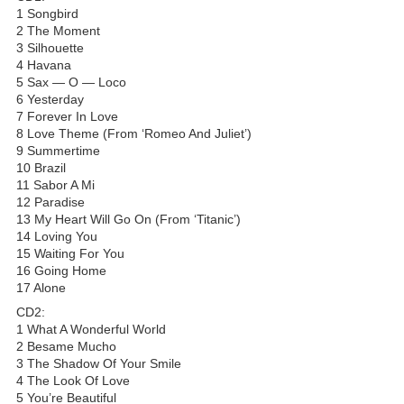
1 Songbird
2 The Moment
3 Silhouette
4 Havana
5 Sax — O — Loco
6 Yesterday
7 Forever In Love
8 Love Theme (From ‘Romeo And Juliet’)
9 Summertime
10 Brazil
11 Sabor A Mi
12 Paradise
13 My Heart Will Go On (From ‘Titanic’)
14 Loving You
15 Waiting For You
16 Going Home
17 Alone
CD2:
1 What A Wonderful World
2 Besame Mucho
3 The Shadow Of Your Smile
4 The Look Of Love
5 You’re Beautiful