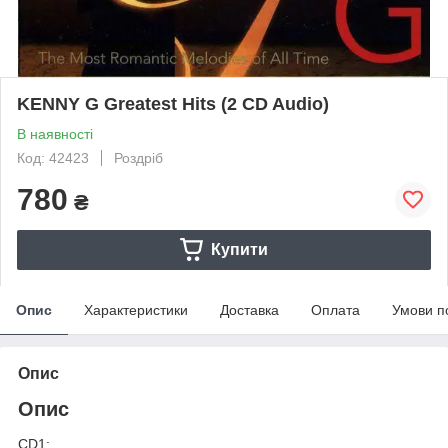
KENNY G Greatest Hits (2 CD Audio)
В наявності
Код: 42423
Роздріб
780
₴
Купити
Опис
Характеристики
Доставка
Оплата
Умови п
Опис
Опис
CD1: