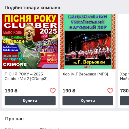
Подібні товари компанії
ПІСНЯ РОКУ – 2025
Хор ім.Г.Верьовки [MP3]
Хор 
Clubber Vol.2 [CD/mp3]
Найк
190
190
780
₴
₴
Купити
Купити
Про нас