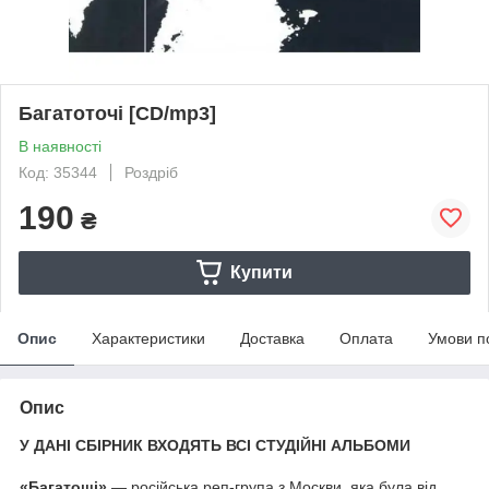
Багатоточі [CD/mp3]
В наявності
Код: 35344
Роздріб
190
₴
Купити
Опис
Характеристики
Доставка
Оплата
Умови п
Опис
У ДАНІ СБІРНИК ВХОДЯТЬ ВСІ СТУДІЙНІ АЛЬБОМИ
«Багатощі»
— російська реп-група з Москви, яка була від