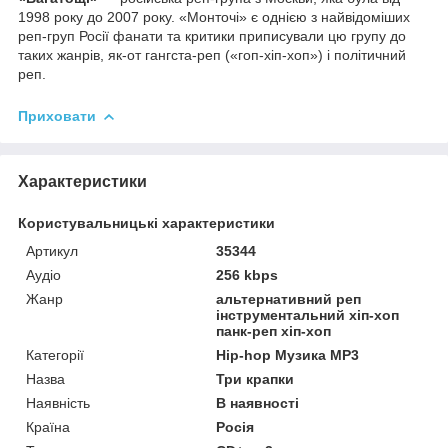
1998 року до 2007 року. «Монточі» є однією з найвідоміших
реп-груп Росії фанати та критики приписували цю групу до
таких жанрів, як-от гангста-реп («гоп-хіп-хоп») і політичний
реп.
Приховати
Характеристики
Користувальницькі характеристики
Артикул
35344
Аудіо
256 kbps
Жанр
альтернативний реп
інструментальний хіп-хоп
панк-реп хіп-хоп
Категорії
Hip-hop Музика MP3
Назва
Три крапки
Наявність
В наявності
Країна
Росія