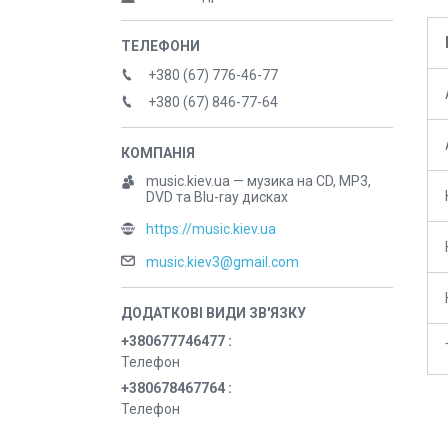
+380 (67) 776-46-77
+380 (67) 846-77-64
music.kiev.ua — музика на CD, MP3,
DVD та Blu-ray дисках
https://music.kiev.ua
music.kiev3@gmail.com
+380677746477
Телефон
+380678467764
Телефон