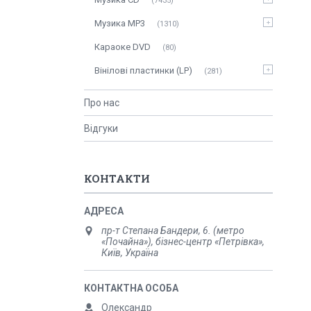
7435
Музика MP3
1310
Караоке DVD
80
Вінілові пластинки (LP)
281
Про нас
Відгуки
КОНТАКТИ
пр-т Степана Бандери, 6. (метро
«Почайна»), бізнес-центр «Петрівка»,
Київ, Україна
Олександр