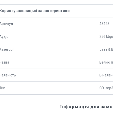
Користувальницькі характеристики
Артикул
43423
Аудіо
256 kbp
Категорії
Jazz & 
Назва
Великі 
Наявність
В наявн
Тип
CD+mp
Інформація для зам