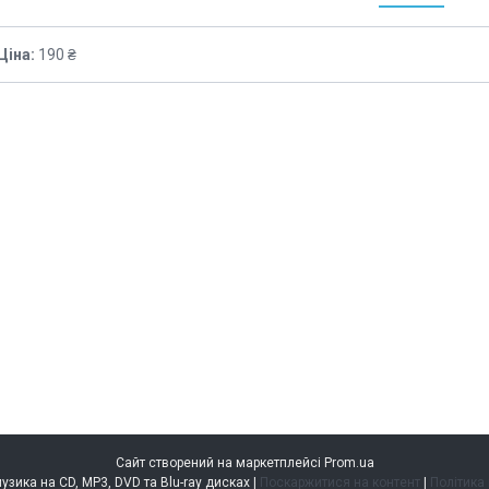
Ціна:
190 ₴
Сайт створений на маркетплейсі
Prom.ua
music.kiev.ua — музика на CD, MP3, DVD та Blu-ray дисках |
Поскаржитися на контент
|
Політика