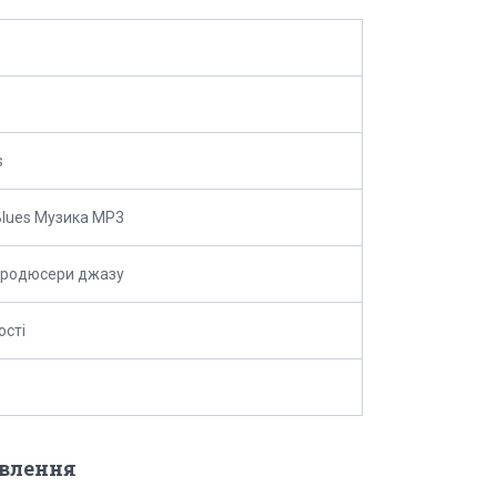
s
Blues Музика MP3
продюсери джазу
ості
3
овлення