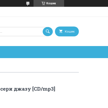
Кошик
Кошик
сери джазу [CD/mp3]