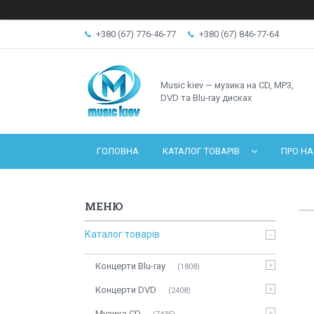
+380 (67) 776-46-77
+380 (67) 846-77-64
Music kiev — музика на CD, MP3,
DVD та Blu-ray дисках
ГОЛОВНА
КАТАЛОГ ТОВАРІВ
ПРО НА
Каталог товарів
Концерти Blu-ray
1808
Концерти DVD
2408
Музика CD