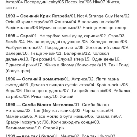
Актер/04 Посередині світу/05 Посох Ісаї/06 Ніч/07 Життя,
життя
1993 – Осенний Крик Ястреба
/01 Not A Strange Guy Here/02
Осінній крик яструба/03 Фантом/04 Я попливу на схід/05
Радіомолони/06 Музична скринька/07 Навіщо мені це тепер
1995 – Сэра
/01. Не турбую мені душу, скрипка/02. Сэра/03.
Лимбо/04. Ніч напередодні годування/05. Холодне серце/06.
Розбуди вогонь/07. Посредине лета/08. Золотистий локон/09.
Валерія/10. Ти ще живий/11. Балерина/12. Колокол
дальнья/13. Три розы/14. Слухай вітер/15. Один день/16.
Піднесені річки/17. Жінка в білому (бонус-трек)/18. Так і Ронді
(бонус-трек)
1996 — Останній романтик
/01. Актриса/02. Як ти гарна
сьогодні/03. Дівчата з вищого суспільства/04. Країна-осінь/05.
Вера/06. Пісня про студента/07. Ти прийшла з ніз/08. Рибалка
та рибка/09. Річка часу/10. Живий
1998 — Самба Білого Метелика
/01. Самба білого
метелика/02. Тая (Внучка лісника)/03. Чорна кішка/04.
Маменька/05. А все могло б бути інакше/06. Казала ти/07.
Красуні можуть усі/08. Коли заходить сонце/09.
Латинамерика/10. Старий рік
1999 — все так і було
/01. Мечта/02. Все так і було/03.