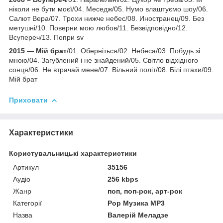
ніколи не бути моєї/04. Меседж/05. Нумо влаштуємо шоу/06.
Салют Вера/07. Трохи нижче небес/08. Иностранец/09. Без
метушні/10. Поверни мою любов/11. Безвідповідно/12.
Всупереч/13. Попри sv
2015 — Мій брат
/01. Оберніться/02. Небеса/03. Побудь зі
мною/04. Загублений і не знайдений/05. Світло відхідного
сонця/06. Не втрачай мене/07. Вільний політ/08. Білі птахи/09.
Мій брат
Приховати
Характеристики
Користувальницькі характеристики
Артикул
35156
Аудіо
256 kbps
Жанр
поп, поп-рок, арт-рок
Категорії
Pop Музика MP3
Назва
Валерій Меладзе