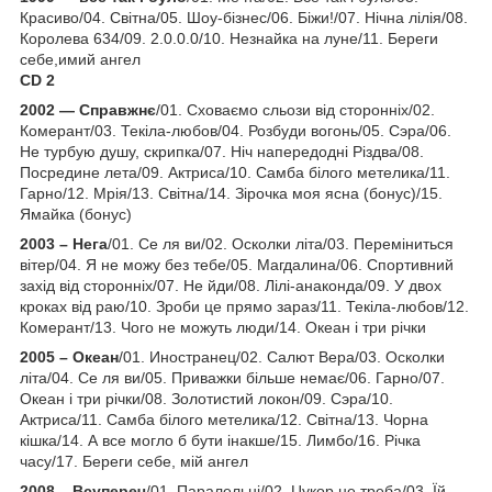
Красиво/04. Світна/05. Шоу-бізнес/06. Біжи!/07. Нічна лілія/08.
Королева 634/09. 2.0.0.0/10. Незнайка на луне/11. Береги
себе,имий ангел
CD 2
2002 — Справжнє
/01. Сховаємо сльози від сторонніх/02.
Комерант/03. Текіла-любов/04. Розбуди вогонь/05. Сэра/06.
Не турбую душу, скрипка/07. Ніч напередодні Різдва/08.
Посредине лета/09. Актриса/10. Самба білого метелика/11.
Гарно/12. Мрія/13. Світна/14. Зірочка моя ясна (бонус)/15.
Ямайка (бонус)
2003 – Нега
/01. Се ля ви/02. Осколки літа/03. Переміниться
вітер/04. Я не можу без тебе/05. Магдалина/06. Спортивний
захід від сторонніх/07. Не йди/08. Лілі-анаконда/09. У двох
кроках від раю/10. Зроби це прямо зараз/11. Текіла-любов/12.
Комерант/13. Чого не можуть люди/14. Океан і три річки
2005 – Океан
/01. Иностранец/02. Салют Вера/03. Осколки
літа/04. Се ля ви/05. Приважки більше немає/06. Гарно/07.
Океан і три річки/08. Золотистий локон/09. Сэра/10.
Актриса/11. Самба білого метелика/12. Світна/13. Чорна
кішка/14. А все могло б бути інакше/15. Лимбо/16. Річка
часу/17. Береги себе, мій ангел
2008 – Всупереч
/01. Паралельні/02. Цукор не треба/03. Їй