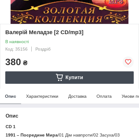
Валерій Меладзе [2 CD/mp3]
В наявності
Код: 35156
Роздріб
380
₴
Купити
Опис
Характеристики
Доставка
Оплата
Умови п
Опис
CD 1
1991 – Посредине Мира
/01 Дім навпроти/02 Засуха/03