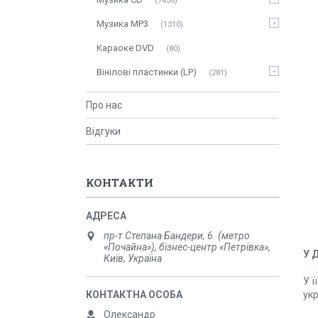
7436
Музика MP3
1310
Караоке DVD
80
Вінілові пластинки (LP)
281
Про нас
Відгуки
КОНТАКТИ
пр-т Степана Бандери, 6. (метро
«Почайна»), бізнес-центр «Петрівка»,
У 
Київ, Україна
У ї
ук
Олександр