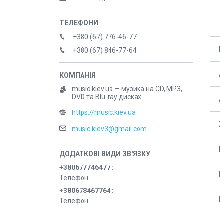
+380 (67) 776-46-77
+380 (67) 846-77-64
music.kiev.ua — музика на CD, MP3,
DVD та Blu-ray дисках
https://music.kiev.ua
music.kiev3@gmail.com
+380677746477
Телефон
+380678467764
Телефон