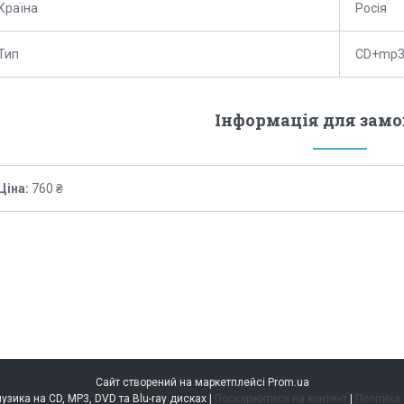
Країна
Росія
Тип
CD+mp
Інформація для зам
Ціна:
760 ₴
Сайт створений на маркетплейсі
Prom.ua
music.kiev.ua — музика на CD, MP3, DVD та Blu-ray дисках |
Поскаржитися на контент
|
Політика