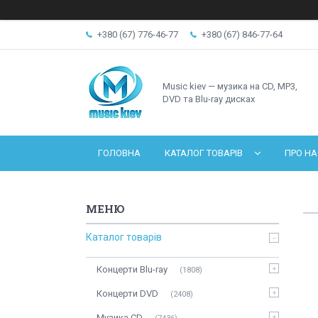
+380 (67) 776-46-77
+380 (67) 846-77-64
Music kiev — музика на CD, MP3,
DVD та Blu-ray дисках
ГОЛОВНА
КАТАЛОГ ТОВАРІВ
ПРО НА
Каталог товарів
Концерти Blu-ray
1808
Концерти DVD
2408
Музика CD