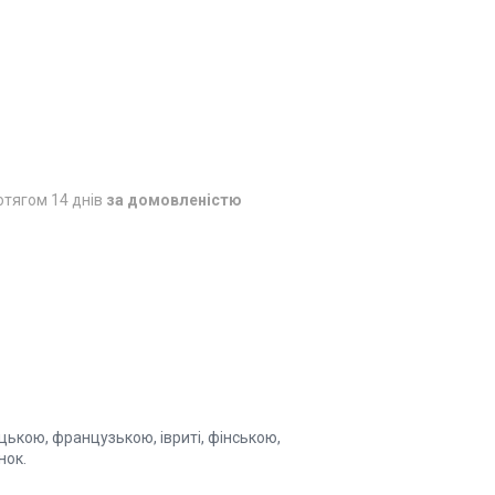
отягом 14 днів
за домовленістю
ецькою, французькою, івриті, фінською,
нок.