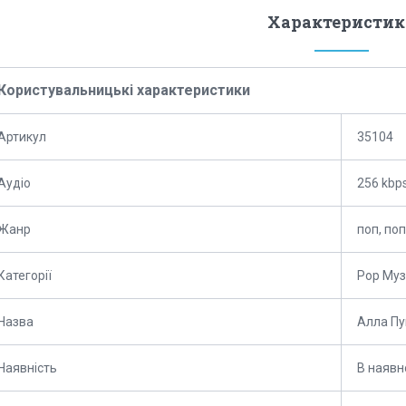
Характеристик
Користувальницькі характеристики
Артикул
35104
Аудіо
256 kbp
Жанр
поп, поп
Категорії
Pop Му
Назва
Алла Пу
Наявність
В наявн