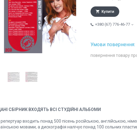
Купити
+380 (67) 776-46-77
повернення товару пр
ДАНІ СБІРНИК ВХОДЯТЬ ВСІ СТУДІЙНІ АЛЬБОМИ
ї репертуар входить понад 500 пісень російською, англійською, нім
раїнською мовами, а дискографія налічує понад 100 сольних пласти