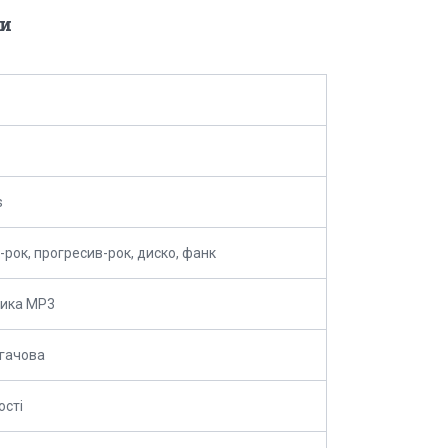
и
s
-рок, прогресив-рок, диско, фанк
зика MP3
гачова
ості