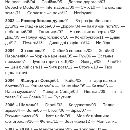
Не поспішай/04 — Сонійка/05 — Довгою дорогою/07 —
Depeche Mode/08 — International/09 — Сміх/10 — На околиці
землі/11 — Солдатиська печа/12 — Невізучий
2002 — Розфарбована душа
/01 — За розфарбованою
душ/02 — Жадне море/03 — Дороги/04 — Кам'яний гість/05 —
небажаний/06 — Таємниця/07 — На високих поверхах/08 —
Дощ/09 — Ночуя над головою/10 — Конструктор/11 — Дивні
дні/12 — Печаль/13 — Дивні дні (варіант)/14 — Не біда
2004 — Зіткнення
/01 — Срібний вересень/02 — Знай/03 —
Паралелі/04 — Чорна наречена/05 — Рух/06 — Останнє
письмо/07 — Чучело (привіт КіШ)/08 — Ясні дні/09 — Час/10
— Цей білий світ/11 — 9-тя рота/12 — Столик/13 — Твої
щасливі очі
2004 — Фаворит Сонця
/01 — Кайф/02 — Тягарці на лезі
бритви/03 — Кошмари/04 — Наше кіно/05 — Казка/06 —
Наша музика/07 — Фаворит Сонця/08 — Ніжність/09 — Тіні в
театрі/10 — Єсенін/11 — Супутник
2006 – Шаман
/01 — Герой/02 — Ковдовство/03 — Падна
зірка/04 — Вогні/05 — Ілюзії/06 — Зірка/07 —
Розчиняючись/08 — Чуже небо/09 — Моя батьківщина —
фотографія/10 — Фенікс/11 — Вертикаль/12 — Моя свічка
2007 – XXX
/01 — Майстер-кілер/02 — Холодно/03 —