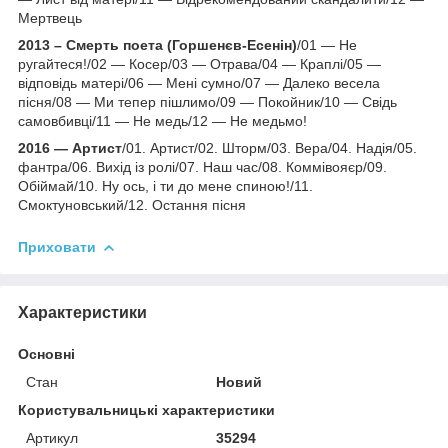
Мертвець
2013 – Смерть поета (Горшенєв-Есенін)
/01 — Не
ругайтеся!/02 — Косер/03 — Отрава/04 — Краплі/05 —
відповідь матері/06 — Мені сумно/07 — Далеко весела
пісня/08 — Ми тепер пішлимо/09 — Покойник/10 — Свідь
самовбивці/11 — Не медь/12 — Не медьмо!
2016 — Артист
/01. Артист/02. Шторм/03. Вера/04. Надія/05.
фантра/06. Вихід із ролі/07. Наш час/08. Коммівояєр/09.
Обіймай/10. Ну ось, і ти до мене спиною!/11.
Смоктуновський/12. Остання пісня
Приховати
Характеристики
Основні
Стан
Новий
Користувальницькі характеристики
Артикул
35294