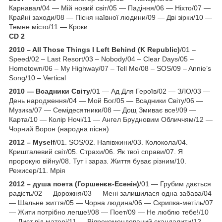
Карнавал/04 — Мій новий світ/05 — Падіння/06 — Ніхто/07 —
Крайні заходи/08 — Пісня наївної людини/09 — Дві зірки/10 —
Темне місто/11 — Кроки
CD 2
2010 – All Those Things I Left Behind (K Republic)
/01 –
Speed/02 – Last Resort/03 – Nobody/04 – Clear Days/05 –
Hometown/06 – My Highway/07 – Tell Me/08 – SOS/09 – Annie’s
Song/10 – Vertical
2010 — Всадники Світу
/01 — Ад Для Героїв/02 — ЗЛО/03 —
День народження/04 — Мой Бог/05 — Всадники Світу/06 —
Музика/07 — Семідесятники/08 — Дощ Змиває все!/09 —
Карта/10 — Колір Ночі/11 — Ангел Брудновим Обличчям/12 —
Чорний Ворон (народна пісня)
2012 – Myself
/01. SOS/02. Напівжини/03. Колокола/04.
Кришталевий світ/05. Страхи/06. Як твої справи/07. Я
пророкую війну/08. Тут і зараз. Життя буває різним/10.
Режисер/11. Мрія
2012 – душа поета (Горшенєв-Есенін)
/01 — Грубим дається
радість/02 — Дорожня/03 — Мені залишилася одна забава/04
— Шальне життя/05 — Чорна людина/06 — Скрипка-метіль/07
— Жити потрібно легше!/08 — Поет/09 — Не люблю тебе!/10
— Лист від матері/11 — Відрекомендований скандалити/12 —