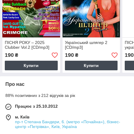
ПІСНЯ РОКУ – 2025
Український шлягер 2
ПІС
Clubber Vol.2 [CD/mp3]
[CD/mp3]
укра
190
190
190
₴
₴
Купити
Купити
Про нас
88% позитивних з 212 відгуків за рік
Працює з 25.10.2012
м. Київ
пр-т Степана Бандери, 6. (метро «Почайна»), бізнес-
центр «Петрівка», Київ, Україна