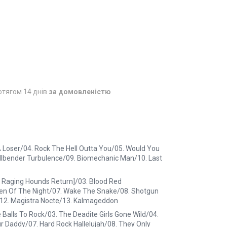
отягом 14 днів
за домовленістю
s A Loser/04. Rock The Hell Outta You/05. Would You
llbender Turbulence/09. Biomechanic Man/10. Last
The Raging Hounds Return]/03. Blood Red
ren Of The Night/07. Wake The Snake/08. Shotgun
e/12. Magistra Nocte/13. Kalmageddon
 Balls To Rock/03. The Deadite Girls Gone Wild/04.
r Daddy/07. Hard Rock Hallelujah/08. They Only