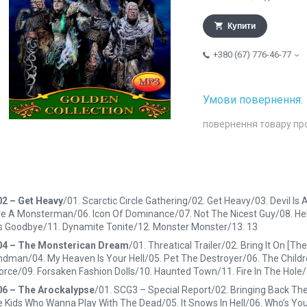
Купити
+380 (67) 776-46-77
повернення товару пр
02 – Get Heavy
/01. Scarctic Circle Gathering/02. Get Heavy/03. Devil I
e A Monsterman/06. Icon Of Dominance/07. Not The Nicest Guy/08. He
s Goodbye/11. Dynamite Tonite/12. Monster Monster/13. 13
04 – The Monsterican Dream
/01. Threatical Trailer/02. Bring It On [
dman/04. My Heaven Is Your Hell/05. Pet The Destroyer/06. The Child
orce/09. Forsaken Fashion Dolls/10. Haunted Town/11. Fire In The Hol
06 – The Arockalypse
/01. SCG3 – Special Report/02. Bringing Back The
 Kids Who Wanna Play With The Dead/05. It Snows In Hell/06. Who’s You