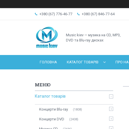
+380 (67) 776-46-77
+380 (67) 846-77-64
Music kiev — музика на CD, MP3,
DVD та Blu-ray дисках
ГОЛОВНА
КАТАЛОГ ТОВАРІВ
ПРО НА
Каталог товарів
Концерти Blu-ray
1808
Концерти DVD
2408
Музика CD