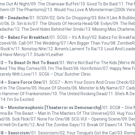
e Out At Night/09. The Chainsaw Buffet/10. Good To Be Bad/11. The 
hem Of The Phantoms]/13. Would You Love A Monsterman [2006 Version]
08 – Deadache
/01. SCGIV/02. Girls Go Chopping/03. Bite It Like A Bu
t/06. Dr. Sin Is In/07. The Ghosts Of Heceta Head/08. Evilyn/09. The Re
dache/12. The Devil Hides Behind Her Smile/13. Missing Miss Charlene/1
0 – Babez For Breakfast
/01. SCG5 – It’s A Boy!/02. Babez For Breakfa
coevil/06. Call Off The Wedding/07. I Am Bigger Than You/08. ZombieR
 Rock’n/11. Nonstop Nite/12. Amen's Lament To Ra/13. Loud And Loaded/
d Have Mercy/17. Studs’n’Leather
3 – To Beast Or Not To Beast
/01. We’re Not Bad For The Kids [We’re W
ked This Way Comes/05. I’m The Best/06. Horrifiction/07. Happy New Fe
cerely With Love/11. SCG6 – Otus’ Butcher Clinic
14 – Scare Force One
/01. SCG7 – Arm Your Doors And Cross Check/02. 
t In The Clowns/05. House Of Ghosts/06. Monster Is My Name/07. Cadav
 Hammer Of Frankenstein/10. The United Rocking Dead/11. She’s A Demon
/14. I’m So Excited
16 – Monstereophonic [Theaterror vs Demonarchy]
/01. SCG8 – One M
na Be The Beast – Man In The Masters Of The Universe]/03. Hug You H
d/06. Sick Flick/07. None For One/08. SCG VUI – Opening Scene/09. D
t Hell On Earth/12. And The Zombie Says/13. Break Of Dawn/14. The N
18 – Sexorcism
/01. Sexorcism/02. Your Tongue’s Got the Cat/03. Romeo