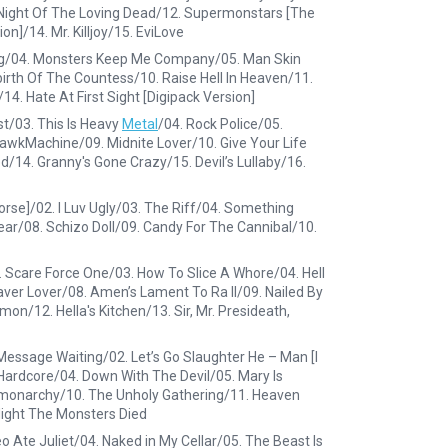
Night Of The Loving Dead/12. Supermonstars [The
/14. Mr. Killjoy/15. EviLove
lldog/04. Monsters Keep Me Company/05. Man Skin
birth Of The Countess/10. Raise Hell In Heaven/11.
4. Hate At First Sight [Digipack Version]
st/03. This Is Heavy
Metal
/04. Rock Police/05.
awkMachine/09. Midnite Lover/10. Give Your Life
14. Granny's Gone Crazy/15. Devil’s Lullaby/16.
orse]/02. I Luv Ugly/03. The Riff/04. Something
ar/08. Schizo Doll/09. Candy For The Cannibal/10.
Scare Force One/03. How To Slice A Whore/04. Hell
er Lover/08. Amen’s Lament To Ra II/09. Nailed By
/12. Hella's Kitchen/13. Sir, Mr. Presideath,
essage Waiting/02. Let’s Go Slaughter He – Man [I
ardcore/04. Down With The Devil/05. Mary Is
emonarchy/10. The Unholy Gathering/11. Heaven
ight The Monsters Died
 Ate Juliet/04. Naked in My Cellar/05. The Beast Is