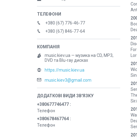
Com
Ant
20
+380 (67) 776-46-77
Boo
Dea
+380 (67) 846-77-64
201
Dis
For
Lor
music.kiev.ua — музика на CD, MP3,
DVD та Blu-ray дисках
201
Wic
https://music.kiev.ua
Sin
music.kiev3@gmail.com
20
Sen
The
Sir
+380677746477
20
Телефон
Wan
+380678467764
Dea
Телефон
Sen
20