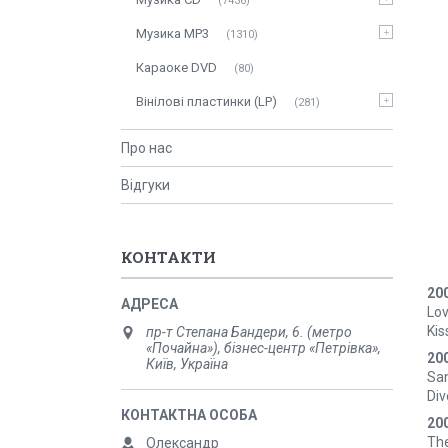
7436
Музика MP3
1310
Караоке DVD
80
Вінілові пластинки (LP)
281
Про нас
Відгуки
КОНТАКТИ
20
Lov
Kis
пр-т Степана Бандери, 6. (метро
«Почайна»), бізнес-центр «Петрівка»,
20
Київ, Україна
San
Div
20
The
Олександр