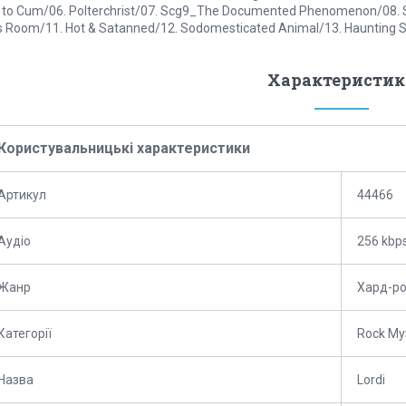
 to Cum/06. Polterchrist/07. Scg9_The Documented Phenomenon/08. Sla
 Room/11. Hot & Satanned/12. Sodomesticated Animal/13. Haunting 
Характеристик
Користувальницькі характеристики
Артикул
44466
Аудіо
256 kbp
Жанр
Хард-ро
Категорії
Rock Му
Назва
Lordi