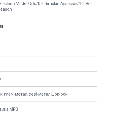
shion Model Girls/09. Rimskin Assassin/10. Hell
Season
и
s
к, глем-метал, хеві-метал шок-рок
зика MP3