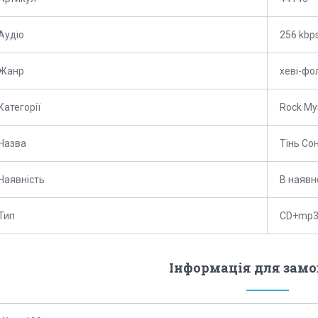
Аудіо
256 kbp
Жанр
хеві-фо
Категорії
Rock Му
Назва
Тінь Со
Наявність
В наявн
Тип
CD+mp
Інформація для зам