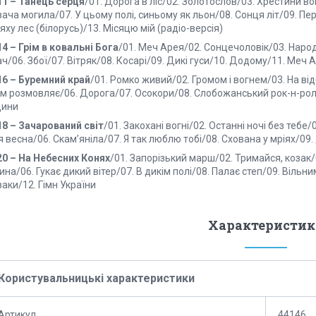
11 – Танець серця
/01. Дорога в ліс/02. Золотослов/03. Хрестини во
ача могила/07. У цьому полі, синьому як льон/08. Сонця літ/09. Пер
ху лес (білорусь)/13. Місяцю мій (радіо-версія)
4 – Грім в ковальні Бога
/01. Меч Арея/02. Сонцечоловік/03. Народ
ч/06. Збої/07. Вітряк/08. Косарі/09. Дикі гуси/10. Додому/11. Меч А
16 – Буремний край
/01. Ромко живий/02. Громом і вогнем/03. На від
єм розмовляє/06. Дорога/07. Осокори/08. Слобожанський рок-н-рол
дини
18 – Зачарований світ
/01. Закохані вогні/02. Останні ночі без тебе/
 весна/06. Скам’яніла/07. Я так люблю тобі/08. Схована у мріях/09
20 – На Небесних Конях
/01. Запорізький марш/02. Тримайся, козак/0
ина/06. Гукає дикий вітер/07. В дикім полі/08. Палає степ/09. Віль
аки/12. Гімн України
Характеристик
Користувальницькі характеристики
Артикул
44146