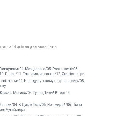
отягом 14 днів
за домовленістю
и Вовкулаки/04. Моя дорога/05. Розтоплені/06.
0. Ранок/11. Так само, як сонце/12. Святість віри
ще світаючи/04. Народу руському похрещеному/05.
анку
Козача Могила/04. Гукає Дикий Вітер/05.
Козаки/04. В Дикім Полі/05. He вмирай/06. Пісня
існя Чугайстера