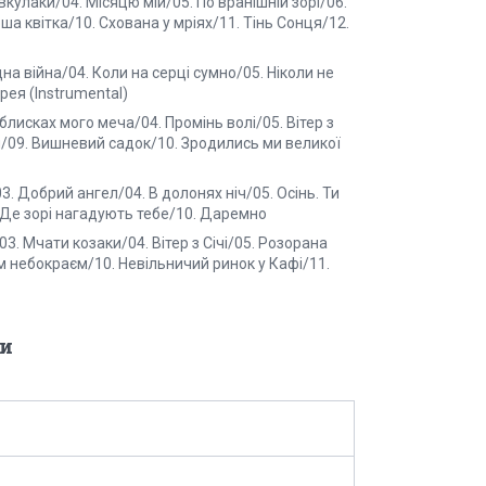
вкулаки/04. Місяцю мій/05. По вранішній зорі/06.
ша квітка/10. Схована у мріях/11. Тінь Сонця/12.
на війна/04. Коли на серці сумно/05. Ніколи не
рея (Instrumental)
блисках мого меча/04. Промінь волі/05. Вітер з
/09. Вишневий садок/10. Зродились ми великої
03. Добрий ангел/04. В долонях ніч/05. Осінь. Ти
. Де зорі нагадують тебе/10. Даремно
3. Мчати козаки/04. Вітер з Січі/05. Розорана
ним небокраєм/10. Невільничий ринок у Кафі/11.
и