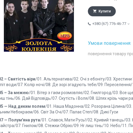
Купити
+380 (67) 776-46-77
повернення товару пр
2 – Святість віри
/01. Альтернатива/02. Очі з ебоніту/03. Хрестин
іт води/07. Колір ночі/08. Де зорі згадують тебе/09. Переселення/1
05 – За межею
/01. Вітер з гаєм розмовляє/02. Гнилгород/03. Все 
лиш тінь/06. Дай Відповідь/07. Скутість і Воля/08. Шлях крізь чари р
05 — Над диким полем
/01. Наша Мадонна/02. Розорана Цілина/03. 
ьним Небокраєм/06. Світ За Очі/07. Палає Степ/08. Дикі Гуси
07 — Полум'яна рута
/01. Слався, Мати Русь!/02. Кривий танець/03. 
айстра/07. Гнилом/08. Стежки Обрію/09. Hr лиш тінь/10. Небо/11. П