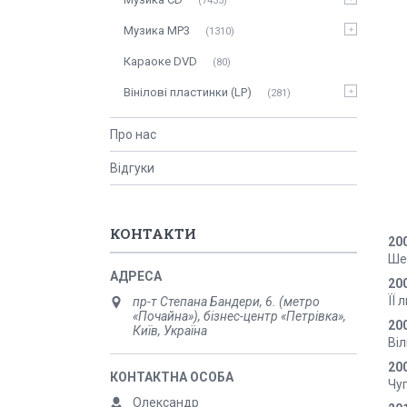
7435
Музика MP3
1310
Караоке DVD
80
Вінілові пластинки (LP)
281
Про нас
Відгуки
КОНТАКТИ
200
Шеп
20
ЇЇ 
пр-т Степана Бандери, 6. (метро
«Почайна»), бізнес-центр «Петрівка»,
20
Київ, Україна
Віл
20
Чуг
Олександр