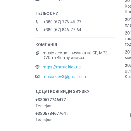
20
Коз
Шля
201
+380 (67) 776-46-77
пла
+380 (67) 846-77-64
20
га
го
20
music.kiev.ua — музика на CD, MP3,
моя
DVD та Blu-ray дисках
20
https://music.kiev.ua
ціл
music.kiev3@gmail.com
Коз
+380677746477
Телефон
+380678467764
Телефон