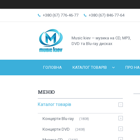
+380 (67) 776-46-77
+380 (67) 846-77-64
Music kiev — музика на CD, MP3,
DVD та Blu-ray дисках
ГОЛОВНА
КАТАЛОГ ТОВАРІВ
ПРО НА
Каталог товарів
Концерти Blu-ray
1808
Концерти DVD
2408
Музика CD