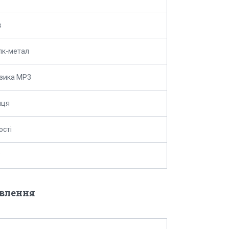
s
лк-метал
зика MP3
нця
ості
3
овлення