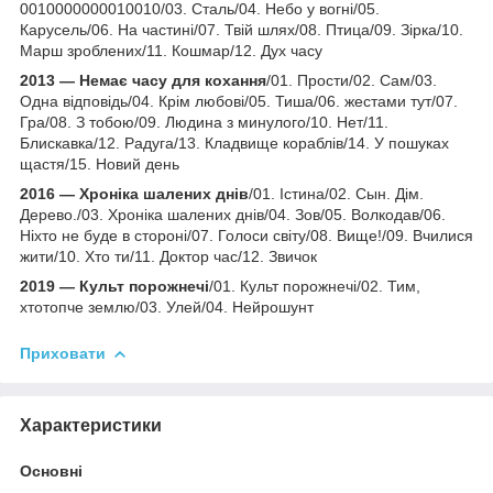
0010000000010010/03. Сталь/04. Небо у вогні/05.
Карусель/06. На частині/07. Твій шлях/08. Птица/09. Зірка/10.
Марш зроблених/11. Кошмар/12. Дух часу
2013 — Немає часу для кохання
/01. Прости/02. Сам/03.
Одна відповідь/04. Крім любові/05. Тиша/06. жестами тут/07.
Гра/08. З тобою/09. Людина з минулого/10. Нет/11.
Блискавка/12. Радуга/13. Кладвище кораблів/14. У пошуках
щастя/15. Новий день
2016 — Хроніка шалених днів
/01. Істина/02. Сын. Дім.
Дерево./03. Хроніка шалених днів/04. Зов/05. Волкодав/06.
Ніхто не буде в стороні/07. Голоси світу/08. Вище!/09. Вчилися
жити/10. Хто ти/11. Доктор час/12. Звичок
2019 — Культ порожнечі
/01. Культ порожнечі/02. Тим,
хтотопче землю/03. Улей/04. Нейрошунт
Приховати
Характеристики
Основні