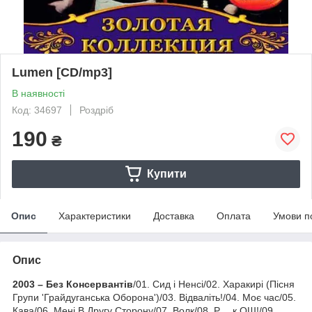
Lumen [CD/mp3]
В наявності
Код: 34697
Роздріб
190
₴
Купити
Опис
Характеристики
Доставка
Оплата
Умови п
Опис
2003 – Без Консервантів
/01. Сид і Ненсі/02. Харакирі (Пісня
Групи 'Грайдуганська Оборона')/03. Відваліть!/04. Моє час/05.
Кава/06. Мені В Другу Сторону/07. Волк/08. Р….к ОШ!/09.