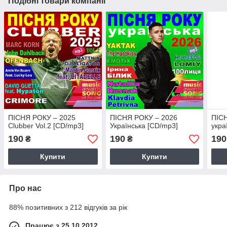
Подібні товари компанії
ПІСНЯ РОКУ – 2025
ПІСНЯ РОКУ – 2026
ПІС
Clubber Vol.2 [CD/mp3]
Українська [CD/mp3]
укра
190
190
190
₴
₴
Купити
Купити
Про нас
88% позитивних з 212 відгуків за рік
Працює з 25.10.2012