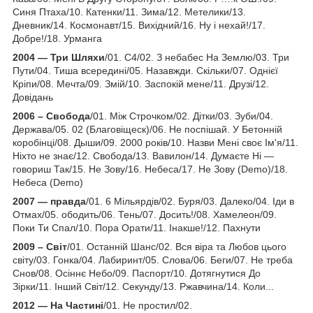
Синя Птаха/10. Катенки/11. Зима/12. Метелики/13.
Дневник/14. Космонавт/15. Вихідний/16. Ну і нехай!/17.
Добре!/18. Урманга
2004 — Три Шляхи
/01. С4/02. З небабес На Землю/03. Три
Пути/04. Тиша всередині/05. Назавжди. Скільки/07. Однієї
Кріпи/08. Мечта/09. Змій/10. Заспокій мене/11. Друзі/12.
Довідань
2006 – Свобода
/01. Між Строчком/02. Дітки/03. Зуби/04.
Держава/05. 02 (Благовіщеск)/06. Не поспішай. У Бетонній
коробінці/08. Дыши/09. 2000 років/10. Назви Мені своє Ім'я/11.
Ніхто не знає/12. Свобода/13. Вавилон/14. Думаєте Ні —
говориш Так/15. Не Зову/16. Небеса/17. Не Зову (Demo)/18.
Небеса (Demo)
2007 — правда
/01. 6 Мільярдів/02. Буря/03. Далеко/04. Іди в
Отмах/05. ободить/06. Тень/07. Досить!/08. Хамелеон/09.
Поки Ти Спал/10. Пора Орати/11. Інакше!/12. Пахнути
2009 – Світ
/01. Останній Шанс/02. Вся віра та Любов цього
світу/03. Гонка/04. Лабиринт/05. Слова/06. Беги/07. Не треба
Снов/08. Осіннє Небо/09. Паспорт/10. Дотягнутися До
Зірки/11. Інший Світ/12. Секунду/13. Ржавчина/14. Коли...
2012 — На Частині
/01. Не простил/02.