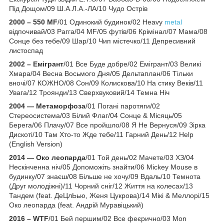
Під Дощом/09 Ш.А.Л.А.-ЛА/10 Чудо Острів
2000 – 550 MF
/01 Одинокий будинок/02 Heavy
metal
відпочивай/03 Рагга/04 MF/05 футів/06 Крімінал/07 Мама/08
Сонце без тебе/09 Шар/10 Чип містечко/11 Депресивний
листоспад
2002 – Емігрант
/01 Все Буде добре/02 Емігрант/03 Великі
Хмара/04 Весна Восьмого Дня/05 Дельтаплан/06 Тільки
вночі/07 КОЖНО/08 Сон/09 Колискова/10 На стику Веків/11
Увага/12 Троянди/13 Сверхвуковий/14 Темна Ніч
2004 — Метаморфоза
/01 Погані паротяги/02
Стереосистема/03 Білий Флаг/04 Сонце & Місяць/05
Берега/06 Плачу/07 Все пройшло/08 Я Не Вернуся/09 Зірка
Дискоті/10 Там Хто-то Жде тебе/11 Гарний День/12 Help
(English Version)
2014 — Око леопарда
/01 Той день/02 Мачете/03 ХЗ/04
Нескінченна ніч/05 Допоможіть знайти/06 Mickey Mouse в
будинку/07 знаєш/08 Більше не хочу/09 Вдаль/10 Темнота
(Друг молодіжні)/11 Чорний сніг/12 Життя на колесах/13
Тандем (feat. ДеЦлЬью, Женя Цукрова)/14 Мікі & Меллорі/15
Око леопарда (feat. Андрій Муравіцький)
2016 – WTF
/01 Бей першим/02 Все феєрично/03 Mon