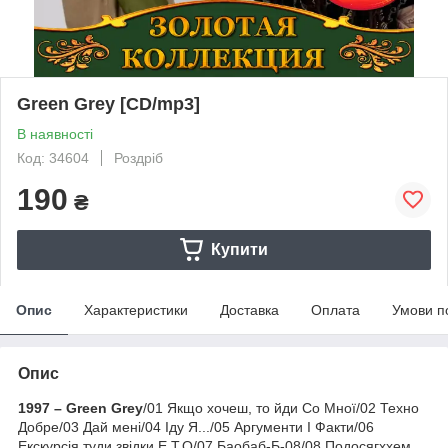
Green Grey [CD/mp3]
В наявності
Код: 34604
Роздріб
190
₴
Купити
Опис
Характеристики
Доставка
Оплата
Умови п
Опис
1997 – Green Grey
/01 Якщо хочеш, то йди Со Мної/02 Техно
Добре/03 Дай мені/04 Іду Я.../05 Аргументи І Факти/06
Екскурсія туди звідки Е.Т.О/07 Баобаб-Б-08/08 Подосягxxем