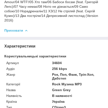
Amour/04 WTF!/05 Хто там/06 Бабоси босам (feat. Григорій
Лепс)/07 Часу немає/08 Ніхто не дізнається/09 Само
собою/10 Норадреналін/11 ХЗ/12 Не стріляй (feat. Сергій
Кузин)/13 Два постріли/14 Депресивний листоспад (Version
2016)
Приховати
Характеристики
Користувальницькі характеристики
Артикул
34604
Аудіо
256 kbps
Жанр
Рок, Поп, Фанк, Тріп-Хоп,
Дабстеп
Категорії
Rock Музика MP3
Назва
Green Grey
Наявність
В наявності
Країна
Україна
Тип
CD+mp3