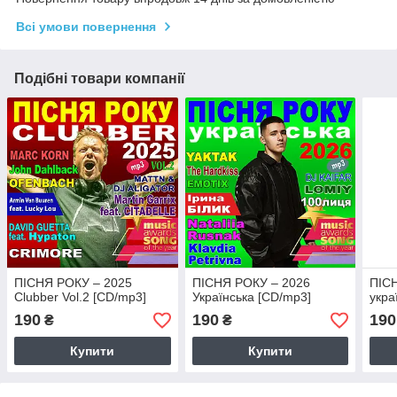
Всі умови повернення
Подібні товари компанії
ПІСНЯ РОКУ – 2025
ПІСНЯ РОКУ – 2026
ПІС
Clubber Vol.2 [CD/mp3]
Українська [CD/mp3]
укра
190
190
190
₴
₴
Купити
Купити