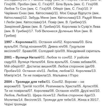
Гіга)/06. Пробач (вик. С. Гіга)/07. Біла Вуаль (вик. С. Гіга)/08.
Любов То Сон (вик. С. Гіга)/09. Оберіг (вик. С. Гіга)/10. У
Чарівних Снах (вик. Квітослава)/11. Моє Серце Відпусти (вик.
Квітослава)/12. Забудь Мене (вик. Квітослава)/13. Радуй Мене
І Люби (вик. Квітослава)/14. Повір (вик. В. Грибик)/15.
Замріяний Дивак (вик. В. Грибик)/16. Королева Із Сузір’я Лева
(вик. В. Грибик)/17. Тобі Вклонюся Доленько Моя (вик. В.
Грибик)
1997 – Королева
/01. Остання ніч/02. Королева/03. Біла
вуаль/04. Поїзд кохання/05. Дивна ніч/06. Гуцульске
весілля/07. Браво/08. Солодкий гріх/09. Мандрівний скрипаль
2001 – Вулиця Наталі
/01. Любов то сон/02. У райскім
саду/03. Вулиця Наталі/04. Біла вуаль/05. Слава забава/06.
Мій оберіг/07. Достигає вишня/08. Любов стороною іде/09.
Пробач/10. Остання ніч/11. Любов, любов/12. Королева/13.
Міжгір’я/14. Ти не повірила/15. Мальвіна і П’єро
2004 – Троянди для тебе
/01. Сон/02. Ворожи – не
ворожи/03. Третій тост/04. Розпинають Христа/05. Артист/06.
Ти не повірила/07. Королева/08. Остання ніч/09. Друзі мої/10.
Любов, Любов/11. Щира пісня/12. Любов стороною йде/13.
Молитва/14. Весілля/15. Троянди для тебе/16. Жінка в 30/17.
Чорні троянди