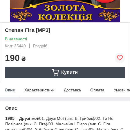
Степан Гіга [MP3]
В наявності
Код: 35440
Роздріб
190
₴
Купити
Опис
Характеристики
Доставка
Оплата
Умови п
Опис
1995 – Друзі мої
/01. Друзі Мої (вик. В. Грибик)/02. Ти Не
Повірила (вик. С. Гіга)/03. Мальвіна І П’єро (вик. С. Гіга
молодший)/04. У Райскім Саду (вик. С. Гіга)/05. Наталі (вик. С.