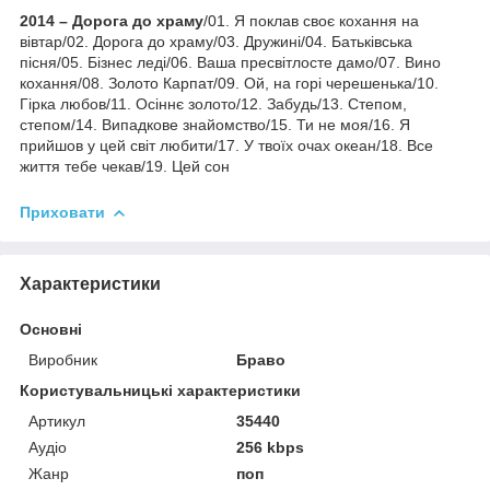
2014 – Дорога до храму
/01. Я поклав своє кохання на
вівтар/02. Дорога до храму/03. Дружині/04. Батьківська
пісня/05. Бізнес леді/06. Ваша пресвітлосте дамо/07. Вино
кохання/08. Золото Карпат/09. Ой, на горі черешенька/10.
Гірка любов/11. Осіннє золото/12. Забудь/13. Степом,
степом/14. Випадкове знайомство/15. Ти не моя/16. Я
прийшов у цей світ любити/17. У твоїх очах океан/18. Все
життя тебе чекав/19. Цей сон
Приховати
Характеристики
Основні
Виробник
Браво
Користувальницькі характеристики
Артикул
35440
Аудіо
256 kbps
Жанр
поп