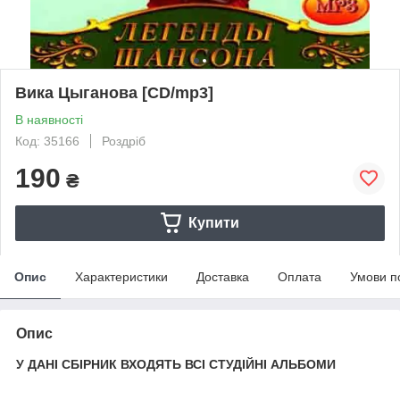
Вика Цыганова [CD/mp3]
В наявності
Код: 35166
Роздріб
190
₴
Купити
Опис
Характеристики
Доставка
Оплата
Умови п
Опис
У ДАНІ СБІРНИК ВХОДЯТЬ ВСІ СТУДІЙНІ АЛЬБОМИ