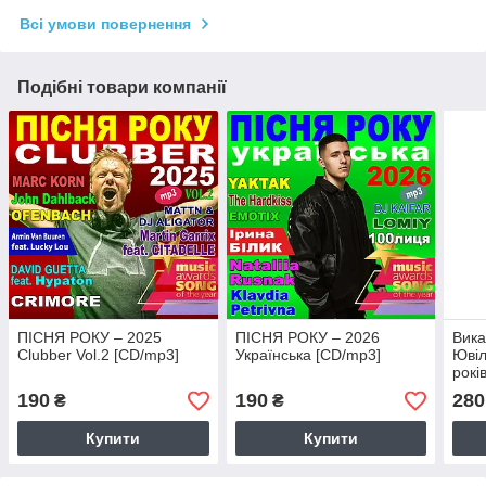
Всі умови повернення
Подібні товари компанії
ПІСНЯ РОКУ – 2025
ПІСНЯ РОКУ – 2026
Вика
Clubber Vol.2 [CD/mp3]
Українська [CD/mp3]
Ювіл
рокі
190
190
280
₴
₴
Купити
Купити