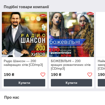
Подібні товари компанії
Радіо Шансон — 200
БОЖЕВІЛЬНІ – 200
Найк
найкращих хітів [CD/mp3]
кращих романтичних хітів
зако
[CD/mp3]
[CD/
190
190
190
₴
₴
Купити
Купити
Про нас