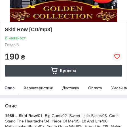
Skid Row [CD/mp3]
В наявності
Роздріб
190
₴
Купити
Опис
Характеристики
Доставка
Оплата
Умови п
Опис
1989 – Skid Row
/01. Big Guns/02. Sweet Little Sister/03. Can’t
Stand The Heartache/04. Piece Of Me/05. 18 And Life/06.
Rattlesnake Shake/07. Youth Gone Wild/08. Here I Am/09. Makin’