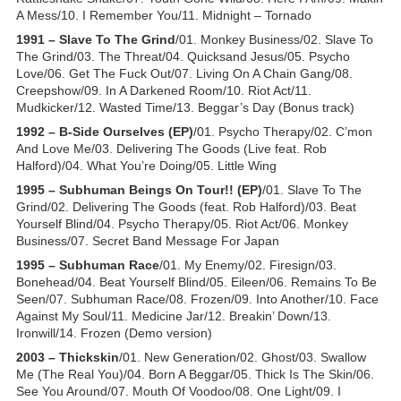
A Mess/10. I Remember You/11. Midnight – Tornado
1991 – Slave To The Grind
/01. Monkey Business/02. Slave To
The Grind/03. The Threat/04. Quicksand Jesus/05. Psycho
Love/06. Get The Fuck Out/07. Living On A Chain Gang/08.
Creepshow/09. In A Darkened Room/10. Riot Act/11.
Mudkicker/12. Wasted Time/13. Beggar’s Day (Bonus track)
1992 – B-Side Ourselves (EP)
/01. Psycho Therapy/02. C’mon
And Love Me/03. Delivering The Goods (Live feat. Rob
Halford)/04. What You’re Doing/05. Little Wing
1995 – Subhuman Beings On Tour!! (EP)
/01. Slave To The
Grind/02. Delivering The Goods (feat. Rob Halford)/03. Beat
Yourself Blind/04. Psycho Therapy/05. Riot Act/06. Monkey
Business/07. Secret Band Message For Japan
1995 – Subhuman Race
/01. My Enemy/02. Firesign/03.
Bonehead/04. Beat Yourself Blind/05. Eileen/06. Remains To Be
Seen/07. Subhuman Race/08. Frozen/09. Into Another/10. Face
Against My Soul/11. Medicine Jar/12. Breakin’ Down/13.
Ironwill/14. Frozen (Demo version)
2003 – Thickskin
/01. New Generation/02. Ghost/03. Swallow
Me (The Real You)/04. Born A Beggar/05. Thick Is The Skin/06.
See You Around/07. Mouth Of Voodoo/08. One Light/09. I