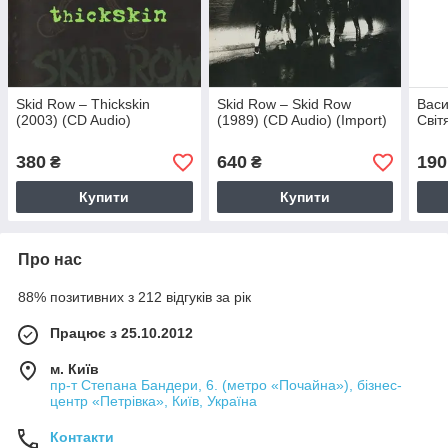
Skid Row – Thickskin
Skid Row – Skid Row
Васи
(2003) (CD Audio)
(1989) (CD Audio) (Import)
Світ
380
640
190
₴
₴
Купити
Купити
Про нас
88% позитивних з 212 відгуків за рік
Працює з 25.10.2012
м. Київ
пр-т Степана Бандери, 6. (метро «Почайна»), бізнес-
центр «Петрівка», Київ, Україна
Контакти