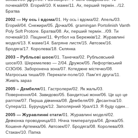
почекай/09. Егорий/10. К маме/11. Ах, перший термін.../12.
Братва
2002 — Ну ось і вдома
/01. Ну ось і вдома/02. Апель/03.
Егорий/04. Снежири/05. Дочка/06. gramingan Portolinish Vanth
Poly Soft Protore. Братва/08. Ах, перший термін.../09. Ти
почекай/10. Пацани/11. Футбол на Бережків/12. Журавлині
моделі/13. К маме/14. Багряне листя/15. Автозек/16.
Бродяга/17. Королева/18. Склянка
2003 – Рубльові шосе
/01. Танечка/02. Рубльовський
шосе/03. Шеремелево — 2/04. Дружок/05. Лефортівський
СІЗО/06. Заборонена зона/07. Котеджне містечко/08.
Матроська тиша/09. Перекати-поле/10. Пам'яті друга/11.
Живіть зараз
2005 – Дембеля
/01. Гастролери/02. Як жаль/03.
Повернення/04. Завидово/05. Бандитські жони/06. Це що це
раптом/07. Перша дівчинка/08. Дембеля/09. Десантна/10.
Супера/11. Бурундук/12. Заполярний Урал/13. Я буду один...
2005 — Журавлинні стати
/01. Журавлині моделі/02.
Девчонка проводница/03. Нічна температура/04. Дочка/05.
Кошеня-Артемка/06. Автозек/07. Бродяга/08. Королева/09.
Стакан/10. Папка