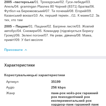
2005 –пастерська
/01. Троєкурське/02. Гуси-лебеди/03.
Апель/04. gramingan Plasnes 80 Чорний (8371) Братва/06.
Футбол на Бережковський/07. Ти почекай/08. Егорий/09.
Казанський вокзал/10. Ах, перший термін.../11. К маме/12. За
тих, хто там
2005 – Пацани
/01. Пацани/02. Багряне листя/03. Жовтий
автобус/04. Снежири/05. Командир (підсвічується Борису
Грому)/06. Зелені погони/07. Не реви, дівчина/08. Мама,
привіт!/09. У баті весілля
Приховати
Характеристики
Користувальницькі характеристики
Артикул
35199
Аудіо
256 kbps
Жанр
панк-рок нойз-рок гаражний
рок психоделічний рок
експериментальний рок
хардкор-панк гаражний панк