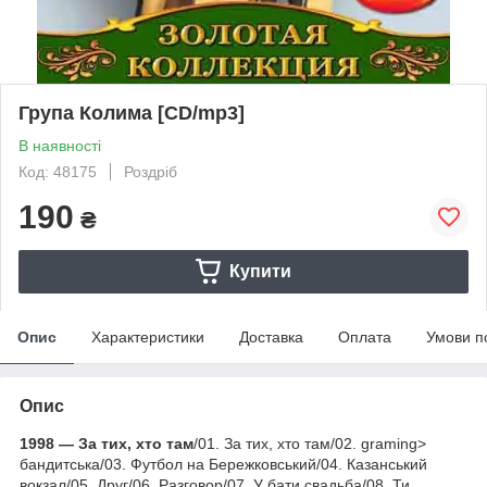
Група Колима [CD/mp3]
В наявності
Код: 48175
Роздріб
190
₴
Купити
Опис
Характеристики
Доставка
Оплата
Умови п
Опис
1998 — За тих, хто там
/01. За тих, хто там/02. graming>
бандитська/03. Футбол на Бережковський/04. Казанський
вокзал/05. Друг/06. Разговор/07. У бати свадьба/08. Ти