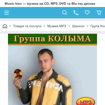
Music kiev — музика на CD, MP3, DVD та Blu-ray дисках
Товари та послуги
Музика MP3
Шансон
Група Ко