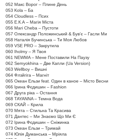
052 Макс Ворог – Плине День
053 Kola – Ба
054 Cloudless – Псих
055 Е.К.А – Магія Міста
056 Mari Cheba – Пустоти
057 Олександр Положинський & Був’є – Гасли Ми
058 Наталія Бучинська – Ти Моя Любов
059 VSE PRO – Закрутила
060 Iholmy – Я Твоя
061 NEWMA – Мене Поставили На Паузу
062 Semyokhina – Две Капли (Ua Version)
063 Wellboy – Вишні
064 Флзйгіга – Магніт
065 Океан Ельзи feat. Один в каное – Місто Весни
066 Ірина Фєдишин – Fashion
067 Друга ріка – Остання
068 TAYANNA – Темна Вода
069 СКАЙ – Крила
070 Мята – Стильна Та Красива
071 Дантес – Ми Знаємо Що Ми Є
072 Ірина Фєдишин – Сніжинка
073 Океан Ельзи – Тримай
074 Юлія Думанська – Мріяла