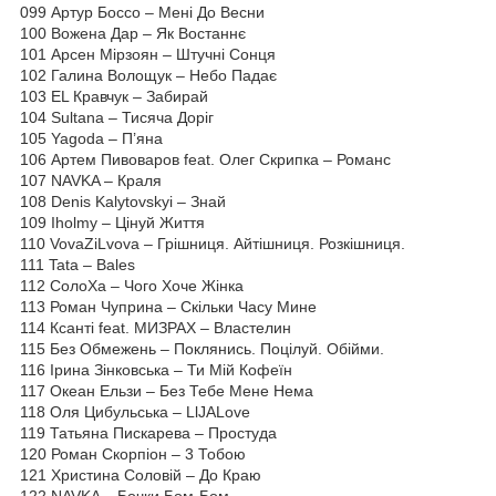
099 Артур Боссо – Мені До Весни
100 Вожена Дар – Як Востаннє
101 Арсен Мірзоян – Штучні Сонця
102 Галина Волощук – Небо Падає
103 EL Кравчук – Забирай
104 Sultana – Тисяча Доріг
105 Yagoda – П’яна
106 Артем Пивоваров feat. Олег Скрипка – Романс
107 NAVKA – Краля
108 Denis Kalytovskyi – Знай
109 Iholmy – Цінуй Життя
110 VovaZiLvova – Грішниця. Айтішниця. Розкішниця.
111 Tata – Bales
112 СолоХа – Чого Хоче Жінка
113 Роман Чуприна – Скільки Часу Мине
114 Ксанті feat. МИЗРАХ – Властелин
115 Без Обмежень – Поклянись. Поцілуй. Обійми.
116 Ірина Зінковська – Ти Мій Кофеїн
117 Океан Ельзи – Без Тебе Мене Нема
118 Оля Цибульська – LlJALove
119 Татьяна Пискарева – Простуда
120 Роман Скорпіон – 3 Тобою
121 Христина Соловій – До Краю
122 NAVKA – Бочки Бом-Бом