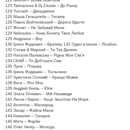
123 Taimanova & Dj Zavala – До Ранку
124 Yurcash – Джорджоне
125 Маша Гельштейн – Титанік
126 Павло Войтихівський – Дорога Щастя
127 Фіолет – Не Забувай Мене
128 Nebraska – Чому Болить Твоя Любов
129 Андріана – Воу
130 Ірина Фєдишин – Братику 132 Один в каное – Лісабон
132 Схожа & Марний – Ти Так Далеко
133 Наталія Валевська – Рідна Моя Сім’я
134 СКАЙ – Ти Доб’єшся Сам
135 Луна – Пташка
136 Ірина Фєдишин – Тюльпани
137 Христина Соловій – Краще Мовчи
138 Bora – Літо Моє
139 Андрей Князь – Юля
140 Злата Огневич – Мій Назавжди
141 Лесик і Карпо – Киця Захотіла На Море
142 Антитіла – Маскарад
143 Захар – Файна Мала
144 Камалия – Танцюю
145 Мята – Фарби
146 Олег Чигер – Молода