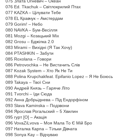
075 Злата Огневич – Океан
076 Ed. Tkachuk – Світлокрилий Птах
077 KAZKA – Цілувати Тебе
078 EL Кравчук – Амстердам
079 Gorim! – Небо
080 NAVKA – Бум-Весілля
081 Mozgi – Козацький Міх
082 Grosu – Бджілка 2.0
083 Mirami – Вихідні (Я Так Хочу)
084 PTASHKIN – Забути
085 Roxolana – Говори
086 Petrovochka – Не Вистачить Слів
087 Kozak System – Хто Як Не Ти
088 Polina Krupchakfeat. Epifanio Lopez – Я He Боюсь
089 Takaya – Твої Сни
090 Андрей Князь – Гаряче Літо
091 Tvorchi – Іди Сюда
092 Анна Добрьіднева – Під Ендорфіном
093 Slava Kaminska – Подзвони
094 Ярослав Рогальский – 5 Хвилин
095 гурт [О] – Акація
096 VovaZiLvova – Моя Мала То Є Мій Бро
097 Наталка Карпа – Тільки Дівчата
098 Sonya Kay – Відчуваю