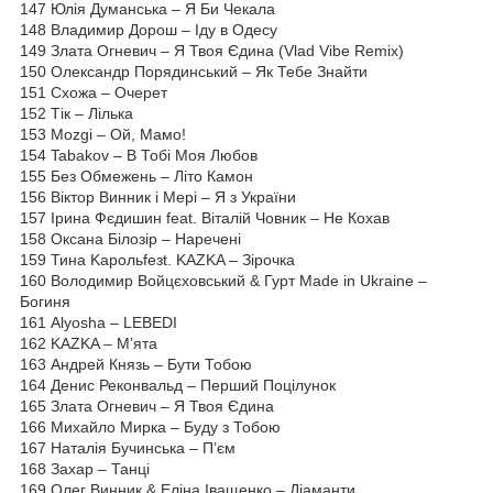
147 Юлія Думанська – Я Би Чекала
148 Владимир Дорош – Іду в Одесу
149 Злата Огневич – Я Твоя Єдина (Vlad Vibe Remix)
150 Олександр Порядинський – Як Тебе Знайти
151 Схожа – Очерет
152 Тік – Лілька
153 Mozgi – Ой, Мамо!
154 Tabakov – В Тобі Моя Любов
155 Без Обмежень – Літо Камон
156 Віктор Винник і Мері – Я з України
157 Ірина Фєдишин feat. Віталій Човник – Не Кохав
158 Оксана Білозір – Наречені
159 Тина Kapoльfeзt. KAZKA – Зірочка
160 Володимир Войцєховський & Гурт Made in Ukraine –
Богиня
161 Alyosha – LEBEDI
162 KAZKA – М’ята
163 Андрей Князь – Бути Тобою
164 Денис Реконвальд – Перший Поцілунок
165 Злата Огневич – Я Твоя Єдина
166 Михайло Мирка – Буду з Тобою
167 Наталія Бучинська – П’єм
168 Захар – Танці
169 Олег Винник & Еліна Іващенко – Діаманти