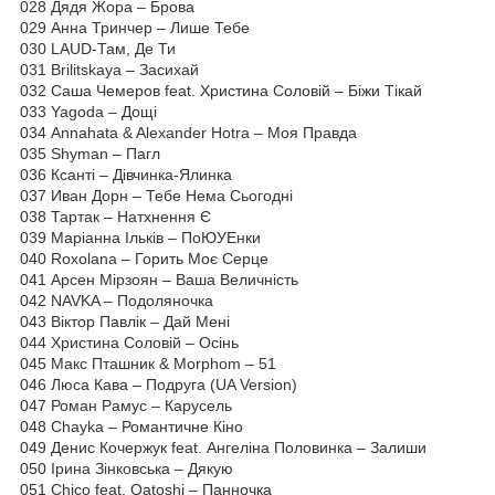
028 Дядя Жора – Брова
029 Анна Тринчер – Лише Тебе
030 LAUD-Там, Де Ти
031 Brilitskaya – Засихай
032 Саша Чемеров feat. Христина Соловій – Біжи Тікай
033 Yagoda – Дощі
034 Annahata & Alexander Hotra – Моя Правда
035 Shyman – Пагл
036 Ксанті – Дівчинка-Ялинка
037 Иван Дорн – Тебе Нема Сьогодні
038 Тартак – Натхнення Є
039 Маріанна Ільків – ПоЮУЕнки
040 Roxolana – Горить Моє Серце
041 Арсен Мірзоян – Ваша Величність
042 NAVKA – Подоляночка
043 Віктор Павлік – Дай Мені
044 Христина Соловій – Осінь
045 Макс Пташник & Morphom – 51
046 Люса Кава – Подруга (UA Version)
047 Роман Рамус – Карусель
048 Chayka – Романтичне Кіно
049 Денис Кочержук feat. Ангеліна Половинка – Залиши
050 Ірина Зінковська – Дякую
051 Chico feat. Qatoshi – Панночка