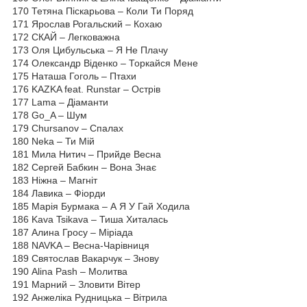
170 Тетяна Піскарьова – Коли Ти Поряд
171 Ярослав Рогальский – Кохаю
172 СКАЙ – Легковажна
173 Оля Цибульська – Я Не Плачу
174 Олександр Віденко – Торкайся Мене
175 Наташа Гоголь – Птахи
176 KAZKA feat. Runstar – Острів
177 Lama – Діаманти
178 Go_A – Шум
179 Chursanov – Спалах
180 Neka – Ти Мій
181 Мила Нитич – Прийде Весна
182 Сергей Бабкин – Вона Знає
183 Ніжна – Магніт
184 Лавика – Фіорди
185 Марія Бурмака – А Я У Гай Ходила
186 Kava Tsikava – Тиша Хиталась
187 Алина Гросу – Міріада
188 NAVKA – Весна-Чарівниця
189 Святослав Вакарчук – Знову
190 Alina Pash – Молитва
191 Марний – Зловити Вітер
192 Анжеліка Рудницька – Вітрила