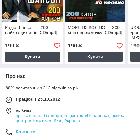
Радіо Шансон — 200
МОРЕ ПЗ КОЛІНО — 200
UKRA
найкращих хітів [CD/mp3]
хітів під рюмочку [CD/mp3]
кращ
[MP3
190
190
190
₴
₴
Купити
Купити
Про нас
88% позитивних з 212 відгуків за рік
Працює з 25.10.2012
м. Київ
пр-т Степана Бандери, 6. (метро «Почайна»), бізнес-
центр «Петрівка», Київ, Україна
Контакти