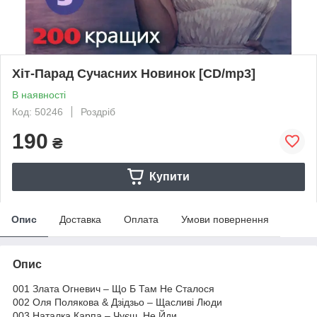
Хіт-Парад Сучасних Новинок [CD/mp3]
В наявності
Код: 50246
Роздріб
190
₴
Купити
Опис
Доставка
Оплата
Умови повернення
Опис
001 Злата Огневич – Що Б Там Не Сталося
002 Оля Полякова & Дзідзьо – Щасливі Люди
003 Наталка Карпа – Чуєш, Не Йди