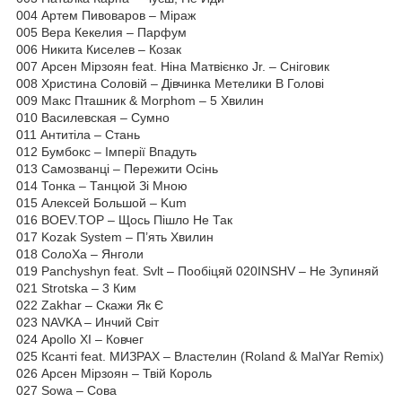
004 Артем Пивоваров – Міраж
005 Вера Кекелия – Парфум
006 Никита Киселев – Козак
007 Арсен Мірзоян feat. Ніна Матвієнко Jr. – Сніговик
008 Христина Соловій – Дівчинка Метелики В Голові
009 Макс Пташник & Morphom – 5 Хвилин
010 Василевская – Сумно
011 Антитіла – Стань
012 Бумбокс – Імперії Впадуть
013 Самозванці – Пережити Осінь
014 Тонка – Танцюй Зі Мною
015 Алексей Большой – Kum
016 BOEV.TOP – Щось Пішло Не Так
017 Kozak System – П’ять Хвилин
018 СолоХа – Янголи
019 Panchyshyn feat. Svlt – Пообіцяй 020INSHV – Не Зупиняй
021 Strotska – 3 Ким
022 Zakhar – Скажи Як Є
023 NAVKA – Инчий Світ
024 Apollo XI – Ковчег
025 Ксанті feat. МИЗРАХ – Властелин (Roland & MalYar Remix)
026 Арсен Мірзоян – Твій Король
027 Sowa – Сова