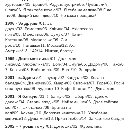
хуртовини/03. Дощ/04. Радість зустрічі/05. Чумацький
шлях/06. Я так тебе кохаю/07. Я тебе намалюю/08.Г де
ти/09. Відкрий мені двері/10. Не кажи прощавай
1996 - За друзів
/01. За
друзів/02. Ремесло/03. Клітина/04. Ахіллесова
п'ята/05. Малолітка/06. Сумую/07. Катя-
Катенька/08. Московська/09. Сім
років/10. Наташка/11. Москва/12. Ах,
Америка/13. 142/14. Ніштяк, братку
1999 - Доля моя лиха
/01. Доля моя
лиха/02. Клофелінка/03. Боги/04.Смуга/05. Додому/06. Таксі/0
7. Козача/08. Бабине літо/09. Брат/10. За друзів
2001 - кайдани
/01. Глухарі/02. Кандали/03. Козача
балада/04. Дзвіночки/05. Хмари/06 Світочка/07. Горе/08. Росій
ська рулетка/09. Будинок 10. Кафе Шантан/11. Душа моя
2001 - Я банкую
/01. Я банкую/02. Табори/03. Далеко-
далеко/04. Старий злодій/05. Найземніше/06. Доля тайгова
моя/07. Так сталося/08. Братва на
волі/09. Коханці/10. Дорожня чечеточка/11. Улюблена
квіточка/12. Душа моя/13. Привіт любов/14. За карткою бандит
2002 – 7 років тому
/01. Долюшка/02. Журавлина