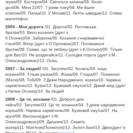
зграя/03. Костерок/04. Світиться калина/05. Колія
долі/06. Мені 22/07. 7 років тому/08. Ми йшли
етапом/09. Папка/10. У Москві/11. Летіть швидше/12. Співає
магнітофон
2004 - Моя дорога
/01. Дорога/02. Ростовська
братва/03. Вино кохання (дует з
К.Огонек)/04. Заборона/05. Кохання з нержавіючої
сталі/06. Вітер (дует з О.Орловою)/07. Посміємося
братки/08. Скажи, що ти любиш (дует з К.Огонек)/09. Тільки
для Вас/10. Не роздягайся/11. Солодка отрута (дует з М.
Олександровою)/12. Осінь
2007 – За людей!
/01. Загуляю/02. Колись/03. Інша
кохана/04. Тільки разом/05. Жінка/06. Гітара/07. Покаяння
(Мати)/08. Тобі/09. З Днем Народження, кореш/10. Чарвiна
харкiв'янко/11. Бузок/12. Бузковий смуток/13. Дикий мед (дует
з Катею Огонек)/14. За людей
2008 – Це ти, кохання
/01. Доброго дня,
тайга/02. Загуляю/03. Це ти, кохання/04. З днем народження,
кореш/05. Чарівна харків'янко/06. Бузковий смуток/07. На
кручі/08. Весільна(дует з М.
Олександровою)/09. Даішник/10. Скажіть
матері/11. Маятник(Похмілля)/12. Золоті бані/13. Двоє(дует із