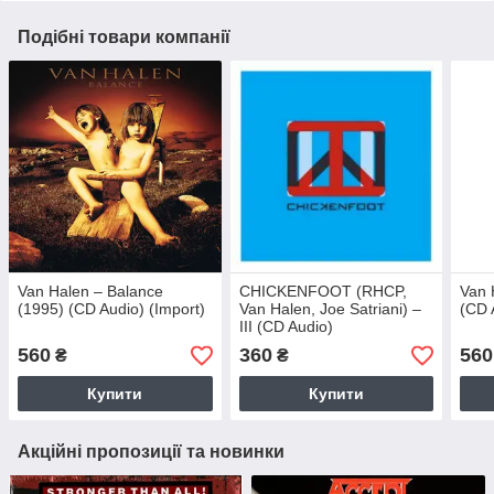
Подібні товари компанії
Van Halen – Balance
CHICKENFOOT (RHCP,
Van 
(1995) (CD Audio) (Import)
Van Halen, Joe Satriani) –
(CD 
III (CD Audio)
560
360
560
₴
₴
Купити
Купити
Акційні пропозиції та новинки