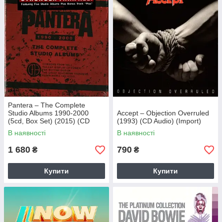
Pantera – The Complete
Studio Albums 1990-2000
Accept – Objection Overruled
(5cd, Box Set) (2015) (CD
(1993) (CD Audio) (Import)
Audio) (Import)
В наявності
В наявності
1 680
790
₴
₴
Купити
Купити