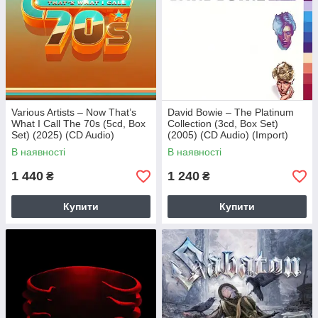
Various Artists – Now That’s
David Bowie – The Platinum
What I Call The 70s (5cd, Box
Collection (3cd, Box Set)
Set) (2025) (CD Audio)
(2005) (CD Audio) (Import)
(Import)
В наявності
В наявності
1 440
1 240
₴
₴
Купити
Купити