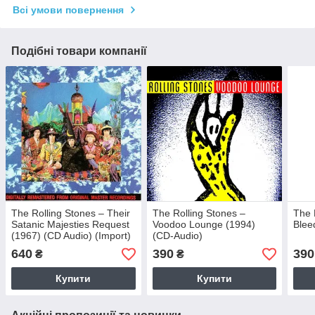
Всі умови повернення
Подібні товари компанії
The Rolling Stones – Their
The Rolling Stones –
The 
Satanic Majesties Request
Voodoo Lounge (1994)
Blee
(1967) (CD Audio) (Import)
(CD-Audio)
640
390
390
₴
₴
Купити
Купити