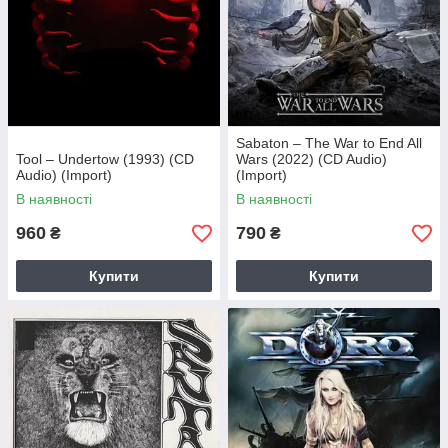
Sabaton – The War to End All
Tool – Undertow (1993) (CD
Wars (2022) (CD Audio)
Audio) (Import)
(Import)
В наявності
В наявності
960
790
₴
₴
Купити
Купити