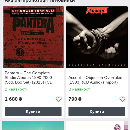
Акційні пропозиції та новинки
Pantera – The Complete
Studio Albums 1990-2000
Accept – Objection Overruled
(5cd, Box Set) (2015) (CD
(1993) (CD Audio) (Import)
Audio) (Import)
В наявності
В наявності
1 680
790
₴
₴
Купити
Купити