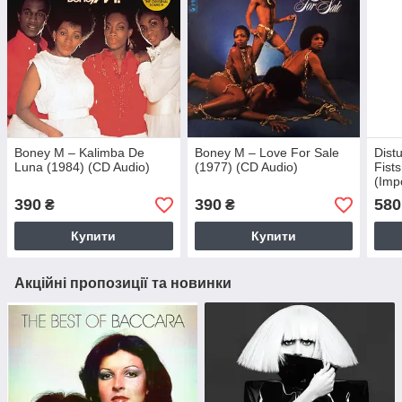
Boney M – Kalimba De
Boney M – Love For Sale
Dist
Luna (1984) (CD Audio)
(1977) (CD Audio)
Fist
(Imp
390
390
580
₴
₴
Купити
Купити
Акційні пропозиції та новинки