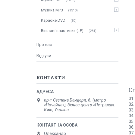
7435
Музика MP3
1310
Караоке DVD
80
Вінілові пластинки (LP)
281
Про нас
Відгуки
КОНТАКТИ
О
01.
пр-т Степана Бандери, 6. (метро
02.
«Почайна»), бізнес-центр «Петрівка»,
Київ, Україна
03.
04.
05.
06.
07
Олександр