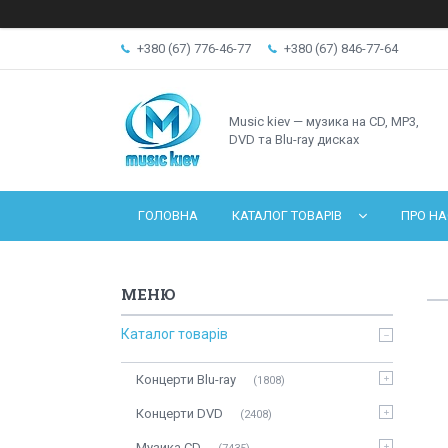
+380 (67) 776-46-77
+380 (67) 846-77-64
Music kiev — музика на CD, MP3,
DVD та Blu-ray дисках
ГОЛОВНА
КАТАЛОГ ТОВАРІВ
ПРО НА
Каталог товарів
Концерти Blu-ray
1808
Концерти DVD
2408
Музика CD