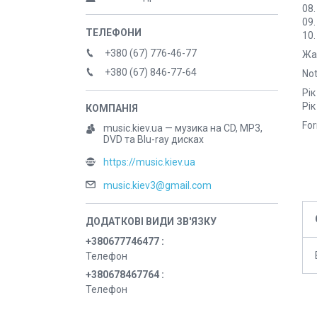
08.
09
10.
+380 (67) 776-46-77
Жан
+380 (67) 846-77-64
Not
Рік
Рік
For
music.kiev.ua — музика на CD, MP3,
DVD та Blu-ray дисках
https://music.kiev.ua
music.kiev3@gmail.com
+380677746477
Телефон
+380678467764
Телефон