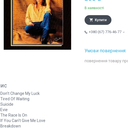
В наявності
Купити
+380 (67) 776-46-77
повернення товару пр
пис
 Don’t Change My Luck
 Tired Of Waiting
 Suicide
 Evie
 The Race Is On
 If You Can't Give Me Love
. Breakdown