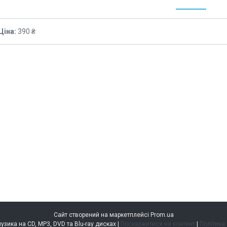
Ціна:
390 ₴
Сайт створений на маркетплейсі
Prom.ua
music.kiev.ua — музика на CD, MP3, DVD та Blu-ray дисках |
Поскаржитися на контент
|
Політика