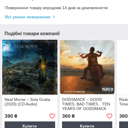
Повернення товару впродовж 14 днів за домовленістю
Всі умови повернення
Подібні товари компанії
Neal Morse – Sola Gratia
GODSMACK – GOOD
Rast
(2020) (CD Audio)
TIMES, BAD TIMES…TEN
Time
YEARS OF GODSMACK
(CD Audio)
390
360
360
₴
₴
Купити
Купити