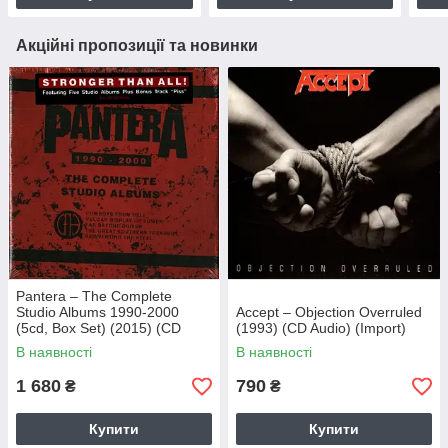
Акційні пропозиції та новинки
Pantera – The Complete
Studio Albums 1990-2000
Accept – Objection Overruled
(5cd, Box Set) (2015) (CD
(1993) (CD Audio) (Import)
Audio) (Import)
В наявності
В наявності
1 680
790
₴
₴
Купити
Купити