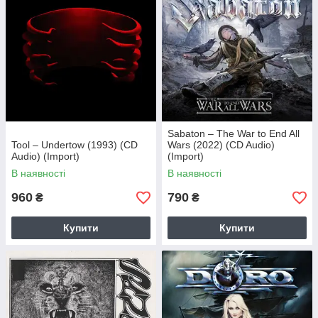
Sabaton – The War to End All
Tool – Undertow (1993) (CD
Wars (2022) (CD Audio)
Audio) (Import)
(Import)
В наявності
В наявності
960
790
₴
₴
Купити
Купити