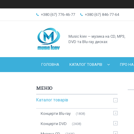
+380 (67) 776-46-77
+380 (67) 846-77-64
Music kiev — музика на CD, MP3,
DVD та Blu-ray дисках
ГОЛОВНА
КАТАЛОГ ТОВАРІВ
ПРО НА
Каталог товарів
Концерти Blu-ray
1808
Концерти DVD
2408
Музика CD