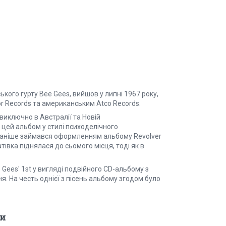
ького гурту Bee Gees, вийшов у липні 1967 року,
r Records та американським Atco Records.
виключно в Австралії та Новій
 цей альбом у стилі психоделічного
раніше займався оформленням альбому Revolver
атівка піднялася до сьомого місця, тоді як в
Gees' 1st у вигляді подвійного CD-альбому з
. На честь однієї з пісень альбому згодом було
и