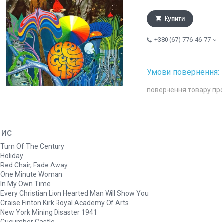
Купити
+380 (67) 776-46-77
повернення товару пр
пис
 Turn Of The Century
 Holiday
 Red Chair, Fade Away
. One Minute Woman
 In My Own Time
 Every Christian Lion Hearted Man Will Show You
 Craise Finton Kirk Royal Academy Of Arts
 New York Mining Disaster 1941
 Cucumber Castle