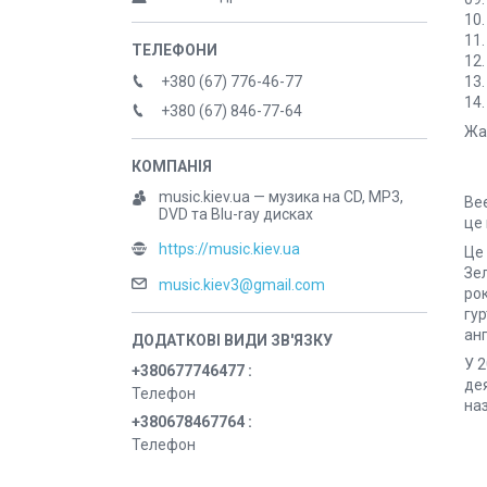
10
11.
12.
13.
+380 (67) 776-46-77
14.
+380 (67) 846-77-64
Жан
music.kiev.ua — музика на CD, MP3,
Bee
DVD та Blu-ray дисках
це 
https://music.kiev.ua
Це 
Зел
music.kiev3@gmail.com
ро
гур
анг
У 2
+380677746477
де
Телефон
наз
+380678467764
Телефон