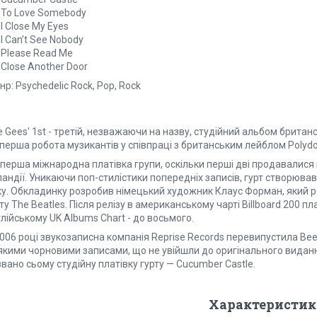
. To Love Somebody
 I Close My Eyes
 I Can’t See Nobody
 Please Read Me
 Close Another Door
р: Psychedelic Rock, Pop, Rock
 Gees' 1st - третій, незважаючи на назву, студійний альбом британс
перша робота музикантів у співпраці з британським лейблом Polydo
перша міжнародна платівка групи, оскільки перші дві продавалися 
андії. Уникаючи поп-стилістики попередніх записів, гурт створював
ку. Обкладинку розробив німецький художник Клаус Форман, який 
ту The Beatles. Після релізу в американському чарті Billboard 200 пл
лійському UK Albums Chart - до восьмого.
006 році звукозаписна компанія Reprise Records перевипустила Bee 
якими чорновими записами, що не увійшли до оригінального видання
вано сьому студійну платівку гурту — Cucumber Castle.
Характеристик