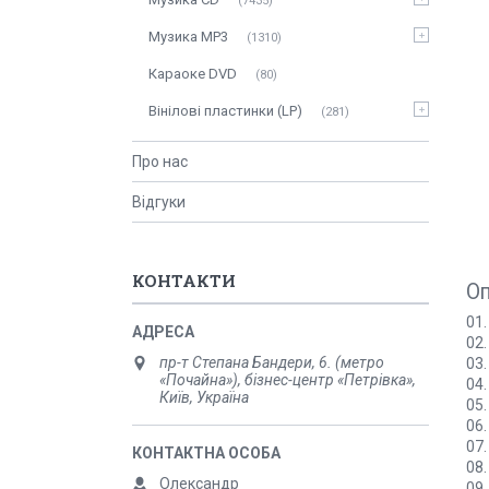
7435
Музика MP3
1310
Караоке DVD
80
Вінілові пластинки (LP)
281
Про нас
Відгуки
КОНТАКТИ
О
01.
02.
пр-т Степана Бандери, 6. (метро
03.
«Почайна»), бізнес-центр «Петрівка»,
04
Київ, Україна
05.
06.
07.
08.
Олександр
09.