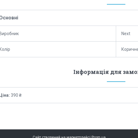
Основні
Виробник
Next
Колір
Коричн
Інформація для зам
Ціна:
390 ₴
Сайт створений на маркетплейсі
Prom.ua