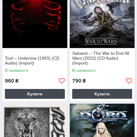
Sabaton – The War to End All
Tool – Undertow (1993) (CD
Wars (2022) (CD Audio)
Audio) (Import)
(Import)
В наявності
В наявності
960
790
₴
₴
Купити
Купити