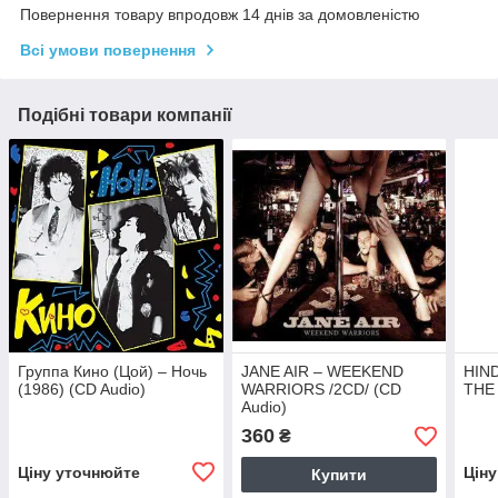
Повернення товару впродовж 14 днів за домовленістю
Всі умови повернення
Подібні товари компанії
Группа Кино (Цой) – Ночь
JANE AIR – WEEKEND
HIND
(1986) (CD Audio)
WARRIORS /2CD/ (CD
THE 
Audio)
360
₴
Ціну уточнюйте
Цін
Купити