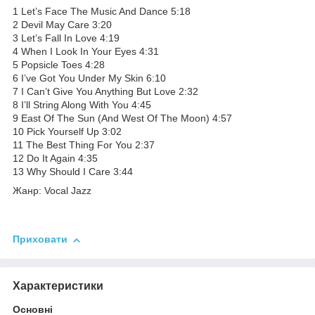
1 Let’s Face The Music And Dance 5:18
2 Devil May Care 3:20
3 Let’s Fall In Love 4:19
4 When I Look In Your Eyes 4:31
5 Popsicle Toes 4:28
6 I’ve Got You Under My Skin 6:10
7 I Can’t Give You Anything But Love 2:32
8 I’ll String Along With You 4:45
9 East Of The Sun (And West Of The Moon) 4:57
10 Pick Yourself Up 3:02
11 The Best Thing For You 2:37
12 Do It Again 4:35
13 Why Should I Care 3:44
Жанр: Vocal Jazz
Приховати
Характеристики
Основні