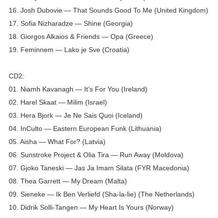
16. Josh Dubovie — That Sounds Good To Me (United Kingdom)
17. Sofia Nizharadze — Shine (Georgia)
18. Giorgos Alkaios & Friends — Opa (Greece)
19. Feminnem — Lako je Sve (Croatia)
CD2:
01. Niamh Kavanagh — It’s For You (Ireland)
02. Harel Skaat — Milim (Israel)
03. Hera Bjork — Je Ne Sais Quoi (Iceland)
04. InCulto — Eastern European Funk (Lithuania)
05. Aisha — What For? (Latvia)
06. Sunstroke Project & Olia Tira — Run Away (Moldova)
07. Gjoko Taneski — Jas Ja Imam Silata (FYR Macedonia)
08. Thea Garrett — My Dream (Malta)
09. Sieneke — Ik Ben Verliefd (Sha-la-lie) (The Netherlands)
10. Didrik Solli-Tangen — My Heart Is Yours (Norway)