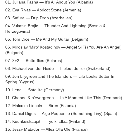
01. Juliana Pasha — It’s All About You (Albania)
02. Eva Rivas — Apricot Stone (Armenia)
03. Safura — Drip Drop (Azerbaijan)
04. Vukasin Brajic — Thunder And Lightning (Bosnia &
Herzegovina)
05. Tom Dice — Me And My Guitar (Belgium)
06. Miroslav ‘Miro’ Kostadinov — Angel Si Ti (You Are An Angel)
(Bulgaria)
07. 3+2 — Butterflies (Belarus)
08. Michael von der Heide — Il pleut de l’or (Switzerland)
09. Jon Lilygreen and The Islanders — Life Looks Better In
Spring (Cyprus)
10. Lena — Satellite (Germany)
11. Chanee & n’evergreen — In A Moment Like This (Denmark)
12. Malcolm Lincoln — Siren (Estonia)
13. Daniel Diges — Algo Pequenito (Something Tiny) (Spain)
14. Kuunkuiskaajat — Tyolki Ellaa (Finland)
15. Jessy Matador — Allez Olla Ole (France)